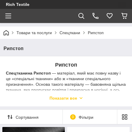
Rich Textile
Товари та послуги
Спецткани
Рипстоп
Рипстоп
Рипстоп
Спецтканина Рипстоп
— матеріал, який має повну назву і
це «спеціальні тканини» або ж «тканини спеціального
призначення». Основа такого матеріалу — бавовняна щільна
тканина, яка пропускає повітря і прекрасна в носінні, а ось
верхні шари — це просочення спеціальним засобом, що
Показати все
забезпечує такому матеріалу вищу зносостійкість,
вогнестійкість, непродувність тощо. Такий тип матеріалу, як
спецтканина, найчастіше використовують для пошиття
Сортування
0
Фільтри
спецформ, уніформ, корпоративного одягу, захисної форми
тощо.
У магазині
"RichTex"
у великому асортименті представлені