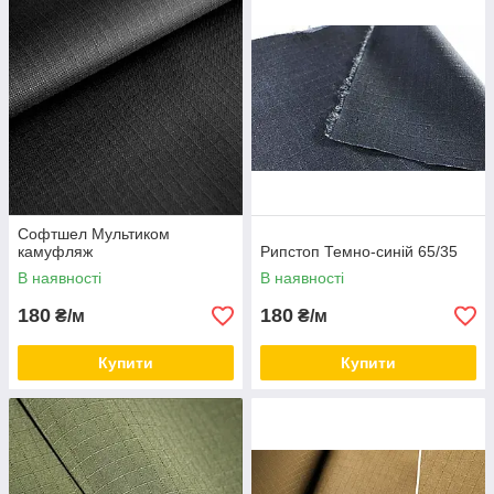
Спецткани
у різній колірній гамі. Купити
Рипстоп
в Україні в
нашому магазині можна за дуже вигідною ціною.
Приємних покупок!
Софтшел Мультиком
камуфляж
Рипстоп Темно-синій 65/35
В наявності
В наявності
180
180
₴/м
₴/м
Купити
Купити