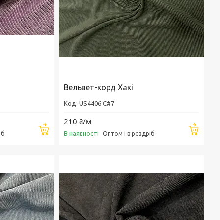
Вельвет-корд Хакі
US4406 C#7
210 ₴/м
Купити
Купи
В наявності
іб
Оптом і в роздріб