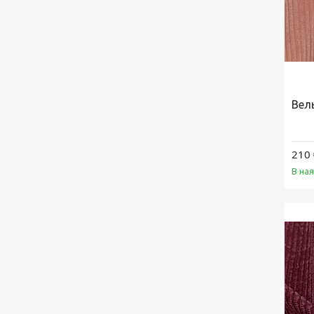
Вел
210 
В на