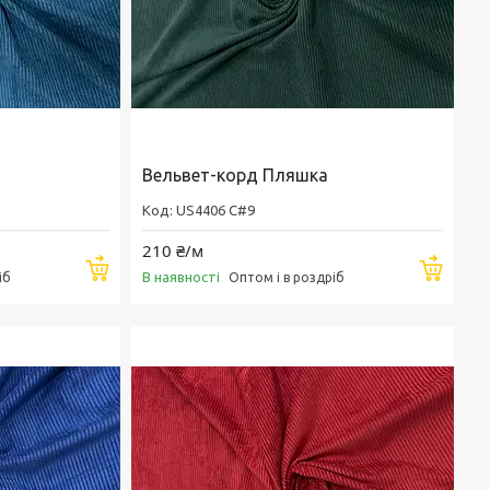
Вельвет-корд Пляшка
US4406 C#9
210 ₴/м
Купити
Купи
В наявності
іб
Оптом і в роздріб