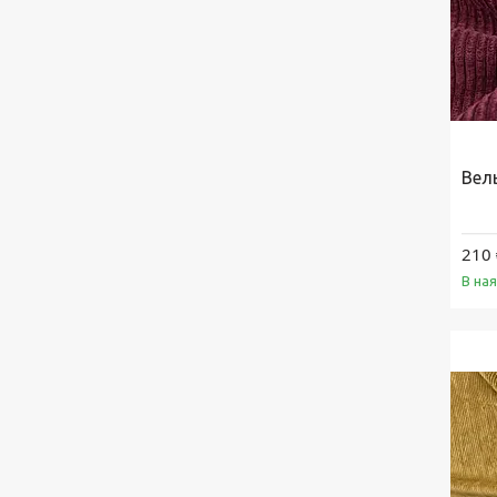
Вел
210 
В на