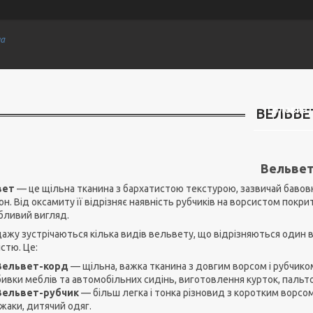
на
Головна
ВЕЛЬВЕ
Вельве
вет
— це щільна тканина з бархатистою текстурою, зазвичай бавовня
н. Від оксамиту її відрізняє наявність рубчиків на ворсистом покри
бливий вигляд.
дажу зустрічаються кілька видів вельвету, що відрізняються один 
стю. Це:
Вельвет-корд
— щільна, важка тканина з довгим ворсом і рубчик
ивки меблів та автомобільних сидінь, виготовлення курток, пальто,
Вельвет-рубчик
— більш легка і тонка різновид з коротким ворсом
жаки, дитячий одяг.