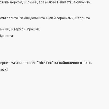
ротким ворсом, щільний, але м'який. Найчастіше служить
ючи пальто і закінчуючи штаньми й сорочками; штори та
іци, інтер'єрні іграшки.
іднести:
тернет магазині тканин
"RichTex" за найнижчою ціною.
пок!