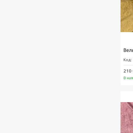
Вел
210 
В на