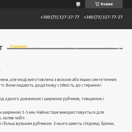
Кошик
+380 (73) 327-27-77
+380 (73) 327-77-27
Тканини
Контакти
Про компанію
Т
т
на, але іноді виготовлена з віскози або інших синтетичних
тті. Вони надають додаткову стійкість до стирання і
від одного довжиною і шириною рубчиків, товщиною і
ом шириною 3-5 мм. Найчастіше використовується для
 халяв чобіт.
 і більш вузьким рубчиком. З нього шиють спідниці, брюки,