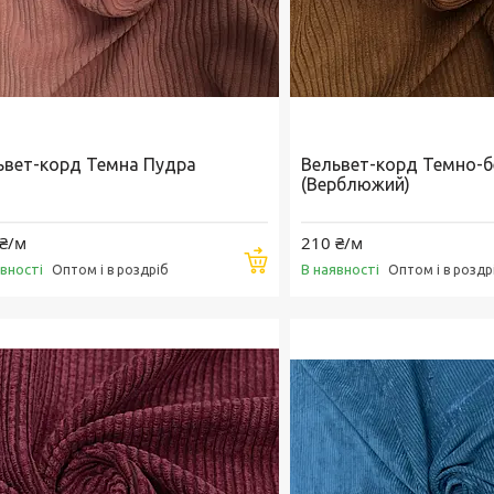
ьвет-корд Темна Пудра
Вельвет-корд Темно-
(Верблюжий)
₴/м
210 ₴/м
Купити
явності
В наявності
Оптом і в роздріб
Оптом і в роздр