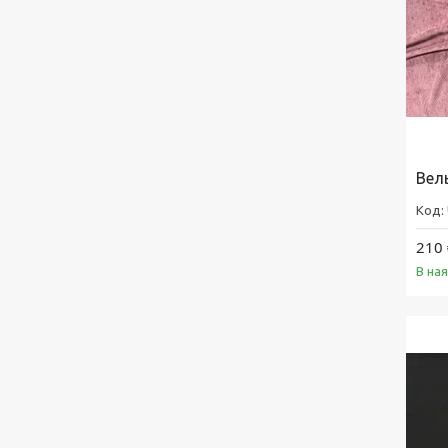
Вел
210 
В на