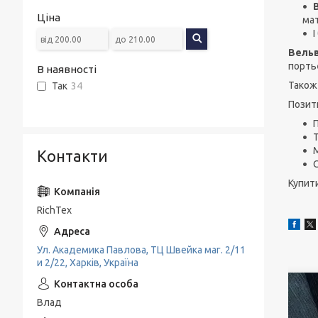
Ціна
мат
І
Вель
портьє
В наявності
Також 
Так
34
Позит
М
Контакти
С
Купит
RichTex
Ул. Академика Павлова, ТЦ Швейка маг. 2/11
и 2/22, Харків, Україна
Влад