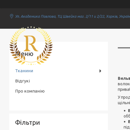
Ул. Академика Павлова, ТЦ Швейка маг. 2/11 и 2/22, Харків, Украї
Rich Textile
Тканини
Вель
Відгукі
волоко
прива
Про компанію
У про
щільні
обб
Фільтри
під