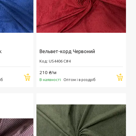
к
Вельвет-корд Червоний
US4406 C#4
210 ₴/м
Купити
Купи
В наявності
іб
Оптом і в роздріб