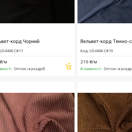
ьвет-корд Чорний
Вельвет-корд Темно-с
US4406 C#11
US4406 C#10
₴/м
210 ₴/м
Купити
явності
В наявності
Оптом і в роздріб
Оптом і в роздр