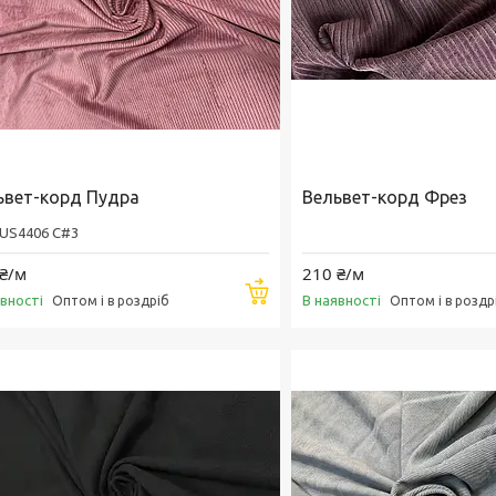
ьвет-корд Пудра
Вельвет-корд Фрез
US4406 C#3
₴/м
210 ₴/м
Купити
явності
В наявності
Оптом і в роздріб
Оптом і в роздр