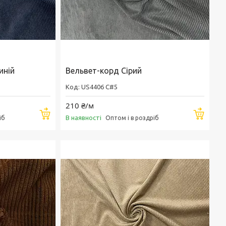
иній
Вельвет-корд Сірий
US4406 C#5
210 ₴/м
Купити
Купи
В наявності
іб
Оптом і в роздріб