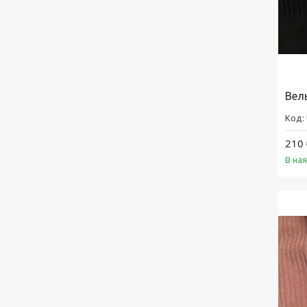
Вел
210 
В на