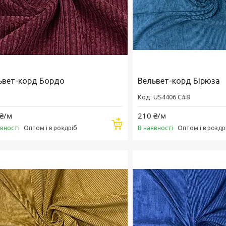
ьвет-корд Бордо
Вельвет-корд Бірюза
US4406 C#8
₴/м
210 ₴/м
Купити
явності
В наявності
Оптом і в роздріб
Оптом і в роздр