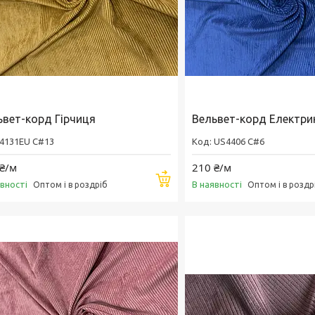
ьвет-корд Гірчиця
Вельвет-корд Електри
4131EU C#13
US4406 C#6
₴/м
210 ₴/м
Купити
явності
В наявності
Оптом і в роздріб
Оптом і в роздр