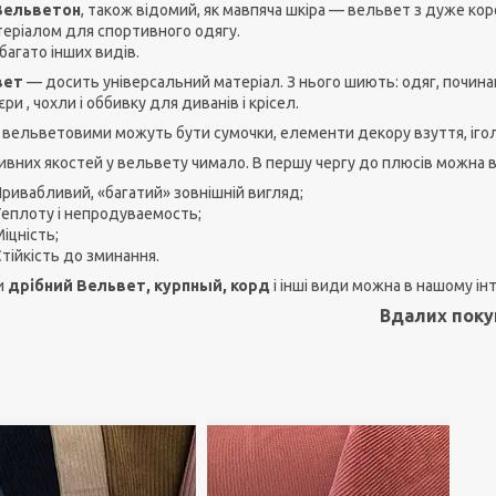
Вельветон
, також відомий, як мавпяча шкіра — вельвет з дуже ко
еріалом для спортивного одягу.
 багато інших видів.
вет
— досить універсальний матеріал. З нього шиють: одяг, почина
ри , чохли і оббивку для диванів і крісел.
вельветовими можуть бути сумочки, елементи декору взуття, ігольн
ивних якостей у вельвету чимало. В першу чергу до плюсів можна в
Привабливий, «багатий» зовнішній вигляд;
Теплоту і непродуваемость;
іцність;
тійкість до зминання.
и
дрібний Вельвет, курпный, корд
і інші види можна в нашому ін
Вдалих поку