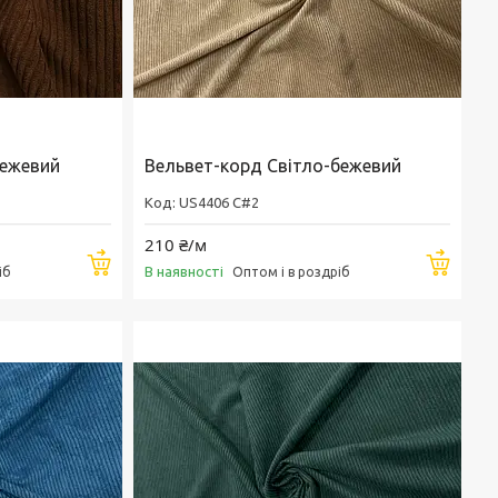
бежевий
Вельвет-корд Світло-бежевий
US4406 C#2
210 ₴/м
Купити
Купи
В наявності
іб
Оптом і в роздріб