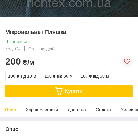
Мікровельвет Пляшка
В наявності
Код: C#
Опт і роздріб
200
₴/м
190 ₴
від 10 м
150 ₴
від 30 м
107 ₴
від 50 м
Купити
Опис
Характеристики
Доставка
Оплата
Умови п
Опис