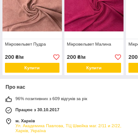
Мікровельвет Пудра
Мікровельвет Малина
Мікр
200
200
200
₴/м
₴/м
Купити
Купити
Про нас
96% позитивних з 609 відгуків за рік
Працює з 30.10.2017
м. Харків
Ул. Академика Павлова, ТЦ Швейка маг. 2/11 и 2/22,
Харків, Україна