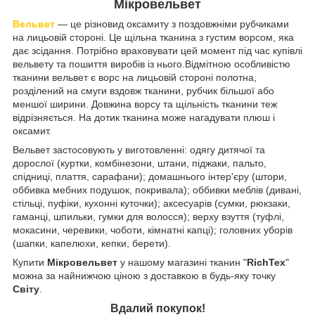
Мікровельвет
Вельвет
— це різновид оксамиту з поздовжніми рубчиками
на лицьовій стороні. Це щільна тканина з густим ворсом, яка
дає зсідання. Потрібно враховувати цей момент під час купівлі
вельвету та пошиття виробів із нього.Відмітною особливістю
тканини вельвет є ворс на лицьовій стороні полотна,
розділений на смуги вздовж тканини, рубчик більшої або
меншої ширини. Довжина ворсу та щільність тканини теж
відрізняється. На дотик тканина може нагадувати плюш і
оксамит.
Вельвет застосовують у виготовленні: одягу дитячої та
дорослої (куртки, комбінезони, штани, піджаки, пальто,
спідниці, плаття, сарафани); домашнього інтер'єру (штори,
оббивка мебних подушок, покривала); оббивки меблів (дивані,
стільці, пуфіки, кухонні куточки); аксесуарів (сумки, рюкзаки,
гаманці, шпильки, гумки для волосся); верху взуття (туфлі,
мокасини, черевики, чоботи, кімнатні капці); головних уборів
(шапки, капелюхи, кепки, берети).
Купити
Мікровельвет
у нашому магазині тканин "
RichTex
"
можна за найнижчою ціною з доставкою в будь-яку точку
Світу
.
Вдалий покупок!