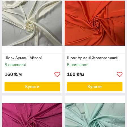
Шовк Армані Айворі
Шовк Армані Жовтогарячий
В наявності
В наявності
160
160
₴/м
₴/м
Купити
Купити