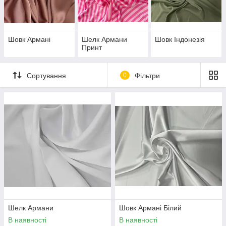
"RichTex"
гуртом і в роздріб від 1 метра за вигідною для вас
ціною.
Приємних покупок!
Шовк Армані
Шелк Армани
Шовк Індонезія
Принт
Сортування
0
Фільтри
Шелк Армани
Шовк Армані Білий
В наявності
В наявності