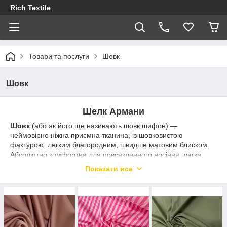
Rich Textile
Товари та послуги
Шовк
Шовк
Шелк Армани
Шовк
(або як його ще називають шовк шифон) —
неймовірно ніжна приємна тканина, із шовковистою
фактурою, легким благородним, швидше матовим блиском.
Абсолютно комфортна для повсякденного носіння, легка,
повітропроникна, витончена, красиво «ложить» по фігурі, не
Показати все
мнеться і чудово приймає друк. Трохи тягнеться поперечно,
під час друку дає зсідання 3-5%.
Ідеальна для платтів, блузок, спідниць, хусткових виробів та
іншого легкого одягу.
Купити
Шелк Армани
можна в нашому інтернет-магазині