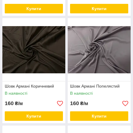
Купити
Купити
Шовк Армані Коричневий
Шовк Армані Попелястий
В наявності
В наявності
160
160
₴/м
₴/м
Купити
Купити