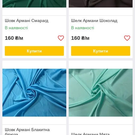
Шовк Армані Смарагд
Шелк Армани Шоколад
В наявності
В наявності
160
160
₴/м
₴/м
Купити
Купити
Шовк Армані Блакитна
бірюза
Шелк Армани Мята