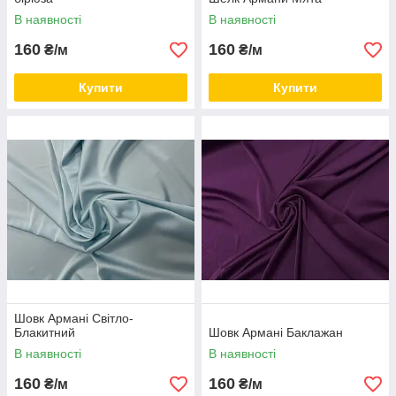
В наявності
В наявності
160
160
₴/м
₴/м
Купити
Купити
Шовк Армані Світло-
Блакитний
Шовк Армані Баклажан
В наявності
В наявності
160
160
₴/м
₴/м