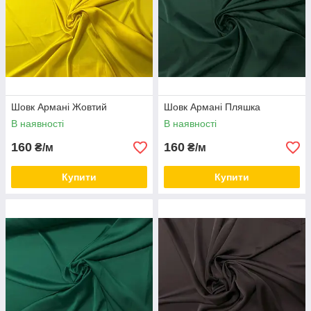
Шовк Армані Жовтий
Шовк Армані Пляшка
В наявності
В наявності
160
160
₴/м
₴/м
Купити
Купити