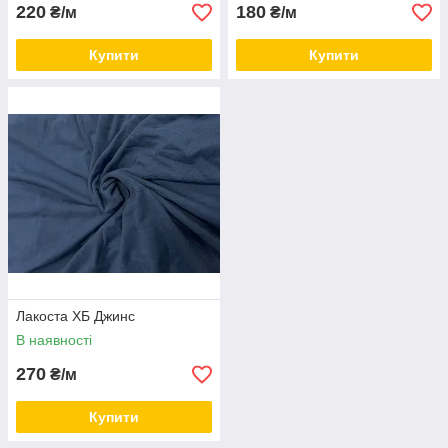
220
180
₴/м
₴/м
Купити
Купити
Лакоста ХБ Джинс
В наявності
270
₴/м
Купити