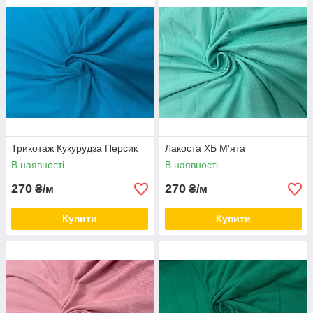
Полотно пошите по колу.
Купити
тканина Трикотаж Лакоста
можна гуртом і в роздріб
в інтернет-магазині
"RichTex".
Приємних покупок!
Трикотаж Кукурудза Персик
Лакоста ХБ М'ята
В наявності
В наявності
270
270
₴/м
₴/м
Купити
Купити