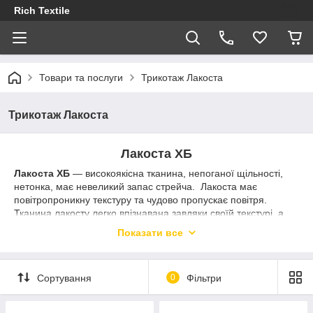
Rich Textile
Товари та послуги
Трикотаж Лакоста
Трикотаж Лакоста
Лакоста ХБ
Лакоста ХБ
— високоякісна тканина, непоганої щільності,
нетонка, має невеликий запас стрейча. Лакоста має
повітропроникну текстуру та чудово пропускає повітря.
Тканина лакосту легко впізнавана завдяки своїй текстурі, а
саме переплетінню ниток "піке". Широко застосовується для
Показати все
спортивного одягу. З неї шиють популярні футболки "
поло
",
спортивні майки, топи, шорти тощо. Можна застосовувати як
підкладку на костюми, вітровки, жилетки. Має чудовий вигляд
Сортування
0
Фільтри
у виробах саsual, особливо чоловічих. В догляді лакосту
невибаглива, легко переться, швидко сохне. У носінні
приємна та практична.