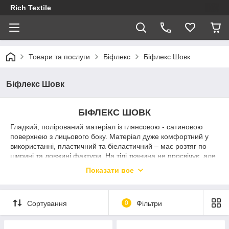
Rich Textile
Товари та послуги
Біфлекс
Біфлекс Шовк
Біфлекс Шовк
БІФЛЕКС ШОВК
Гладкий, полірований матеріал із глянсовою - сатиновою
поверхнею з лицьового боку. Матеріал дуже комфортний у
використанні, пластичний та біеластичний – має розтяг по
ширині та довжині фактури. На тілі тканина не просвічує, але
трохи просвічується на просвіт. Застосовується для пошиття
Показати все
купальників, спортивних та гімнастичних костюмів, а
також танцювальних нарядів.
Придбати
Біфлекс Шелк
ви можете у нашому магазині
Сортування
0
Фільтри
"RichTex"
за найвигіднішою ціною.
Приємних покупок!