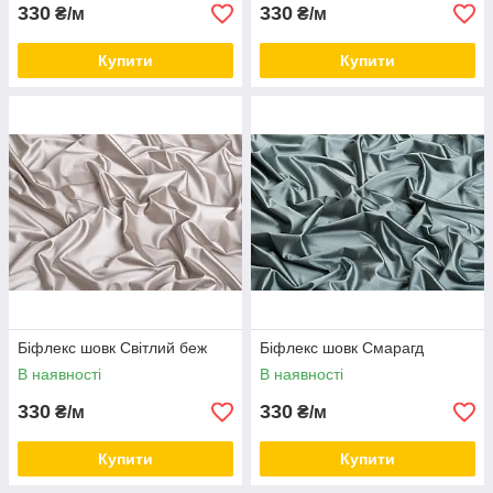
330
330
₴/м
₴/м
Купити
Купити
Біфлекс шовк Світлий беж
Біфлекс шовк Смарагд
В наявності
В наявності
330
330
₴/м
₴/м
Купити
Купити