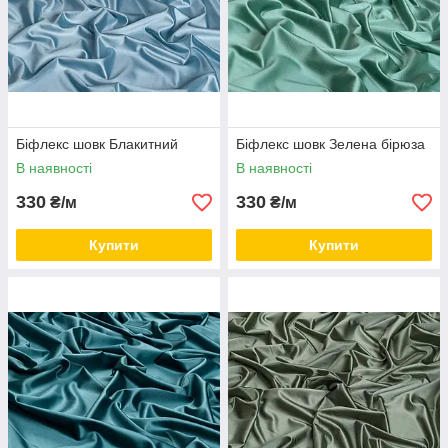
Біфлекс шовк Блакитний
Біфлекс шовк Зелена бірюза
В наявності
В наявності
330
330
₴/м
₴/м
Купити
Купити