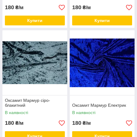
180
180
₴/м
₴/м
Купити
Купити
Оксамит Мармур сіро-
блакитний
Оксамит Мармур Електрик
В наявності
В наявності
180
180
₴/м
₴/м
Купити
Купити