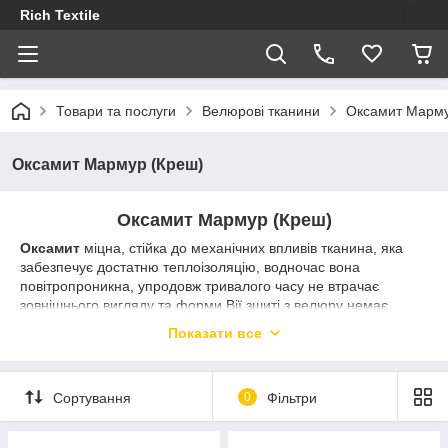
Rich Textile
Товари та послуги
Велюрові тканини
Оксамит Марму
Оксамит Мармур (Креш)
Оксамит Мармур (Креш)
Оксамит
міцна, стійка до механічних впливів тканина, яка
забезпечує достатню теплоізоляцію, водночас вона
повітропроникна, упродовж тривалого часу не втрачає
зовнішнього вигляду та форми.Вії зшиті з велюру немає
потреби прасувати, оскільки тканина не мнеться.
Велюр
Показати все
використовується для пошиття дитячого одягу, а також одягу
для дому. Елегантні, комфортні та шляхетні будуть спортивні
костюми зшиті з цієї прекрасної тканини.
Сортування
0
Фільтри
Купити
Оксамит Мармур (Креш)
гуртом і в роздріб в
інтернет-магазині тканин
"RichTex"
можна за найнижчими
цінами. Будьте модними та стильними в цьому сезоні.