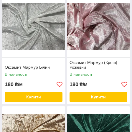
Приємних покупок!
Оксамит Мармур (Креш)
Оксамит Мармур Білий
Рожевий
В наявності
В наявності
180
180
₴/м
₴/м
Купити
Купити