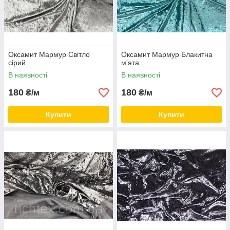
Оксамит Мармур Світло
Оксамит Мармур Блакитна
сірий
м'ята
В наявності
В наявності
180
180
₴/м
₴/м
Купити
Купити