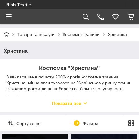
Rich Textile
Товари та послуги
Костюмні Тканини
Христина
Христина
Костюмка "Христина"
З'явилася ще в початку 2000-х років костюмна тканина
Христина, міцно влаштувалася на Українському ринку тканин
і з кожним роком лише набирає все більше популярності.
Це обумовлено вигідним зовнішнім виглядом самої тканини,
т. к. у цієї тканини немає лицьового або зворотного боку.
Показати все
Двостороння тканина, з одного боку має рубчасту структуру,
а з іншого гладку і при виготовленні того чи іншого виробу
можна використовувати будь-яку з них чи навіть чергувати.
Сортування
0
Фільтри
Щільність структури і легкість в обробці, роблять цю тканину
ще більш привабливою при пошитті виробу будь то штани,
спідниця, жилет, піджак або багато іншого. Ну і звичайно ж,