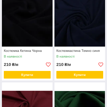
одним з найважливіших критеріїв є якість тканини та її
зносостійкість.
Придбати
Костюмну тканину "Христина"
можна у нашому
спеціалізованому інтернет-магазині
"RichTex"
за
найвигіднішою ціною як оптом так і в роздріб,
Приємних покупок!
Костюмка Кетина Чорна
Костюмкастина Темно синя
В наявності
В наявності
210
210
₴/м
₴/м
Купити
Купити