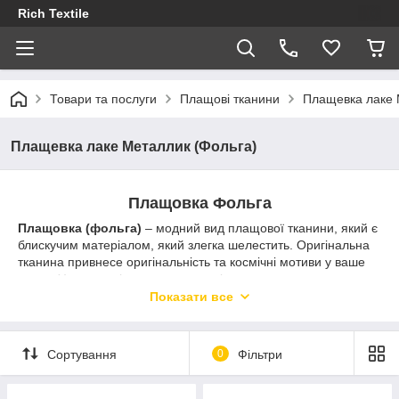
Rich Textile
Товари та послуги
Плащові тканини
Плащевка лаке 
Плащевка лаке Металлик (Фольга)
Плащовка Фольга
Плащовка (фольга)
– модний вид плащової тканини, який є
блискучим матеріалом, який злегка шелестить. Оригінальна
тканина привнесе оригінальність та космічні мотиви у ваше
життя. У нашому інтернет-магазині тканин представлена ​​
наймодніша палітра кольорів цього року!
Показати все
Властивості матерії:
не має у своєму складі шкідливих хімічних речовин;
Сортування
0
Фільтри
тривалий термін експлуатації;
не меніться;