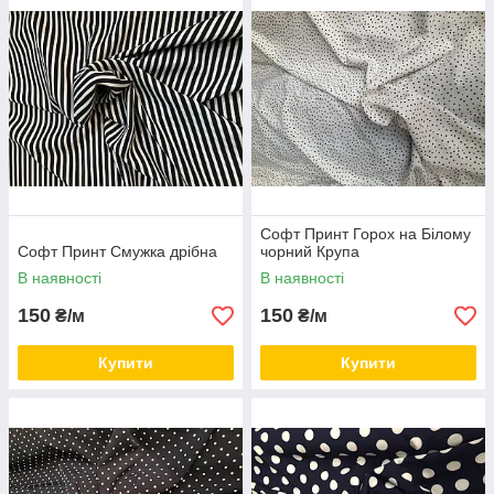
Придбати
Софт Принт
, не виходячи з дому, стало можливим
завдяки інтернет-магазині тканин
«RichTex»
. Для зручності
наших клієнтів ми маємо як гурт, так і роздріб.
Приємних покупок!
Софт Принт Горох на Білому
Софт Принт Смужка дрібна
чорний Крупа
В наявності
В наявності
150
150
₴/м
₴/м
Купити
Купити