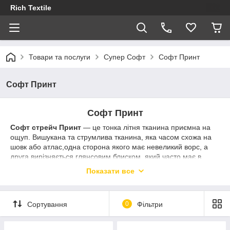
Rich Textile
Товари та послуги
Супер Софт
Софт Принт
Софт Принт
Софт Принт
Софт стрейч
Принт
— це тонка літня тканина приємна на
ощуп. Вишукана та струмлива тканина, яка часом схожа на
шовк або атлас,одна сторона якого має невеликий ворс, а
друга вирізняється глянсовим блиском, який часто має в
складі вискозу. Матеріал має всі переваги та не має вад!
Показати все
Попри те, що
Софт
тонка тканина вона чудово тримає тепло,
легка та добре лягає на фігурі. З
Софта
шиють жіночий одяг,
а також чоловічі літні сорочки.
Софт
можна випрати тисячу
Сортування
0
Фільтри
разів, погладити гарячою праскою і він залишиться таким
самим, як і в день купівлі. Також
Софт
широко застосовують
для пошиття дитячих літніх костюмів і комбінезонів.