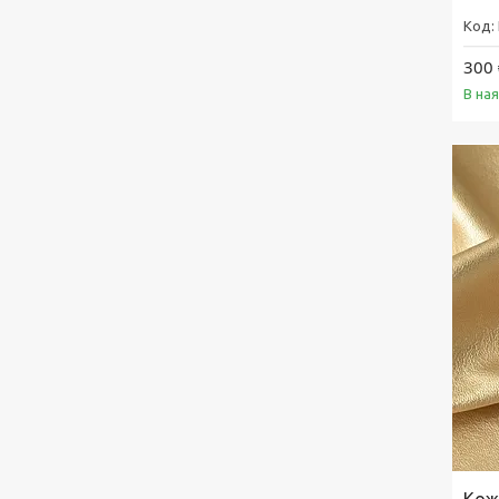
300 
В на