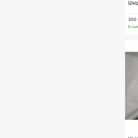
Шкі
300 
В на