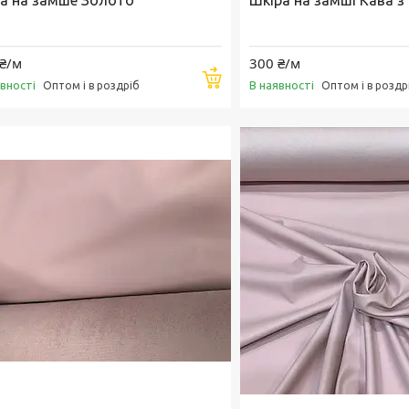
а на замше Золото
Шкіра на замші Кава 
₴/м
300 ₴/м
Купити
явності
В наявності
Оптом і в роздріб
Оптом і в роздр