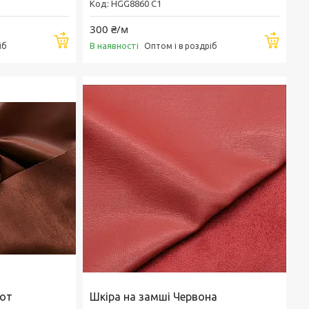
HGG8860 C1
300 ₴/м
Купити
Купи
В наявності
іб
Оптом і в роздріб
кот
Шкіра на замші Червона