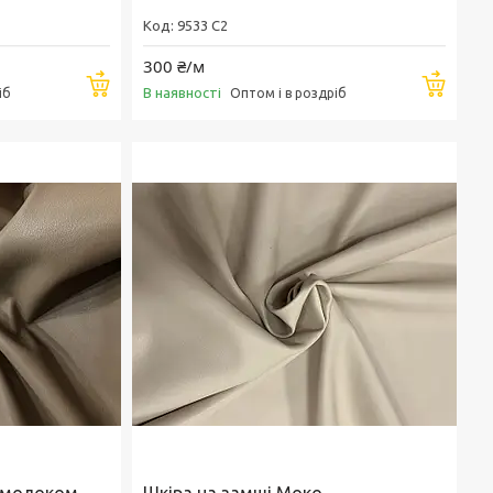
9533 C2
300 ₴/м
Купити
Купи
В наявності
іб
Оптом і в роздріб