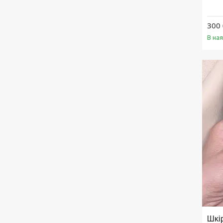
300 
В на
Шкі