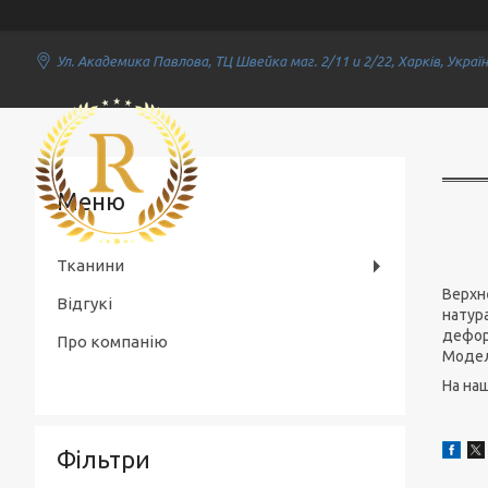
Ул. Академика Павлова, ТЦ Швейка маг. 2/11 и 2/22, Харків, Украї
Rich Textile
Тканини
Верхн
Відгукі
натур
дефор
Про компанію
Модел
На на
Фільтри