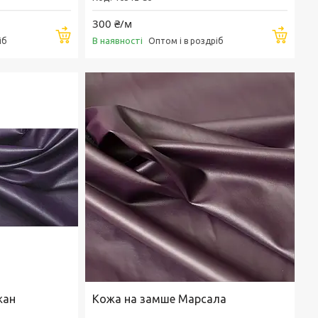
300 ₴/м
Купити
Купи
В наявності
іб
Оптом і в роздріб
жан
Кожа на замше Марсала