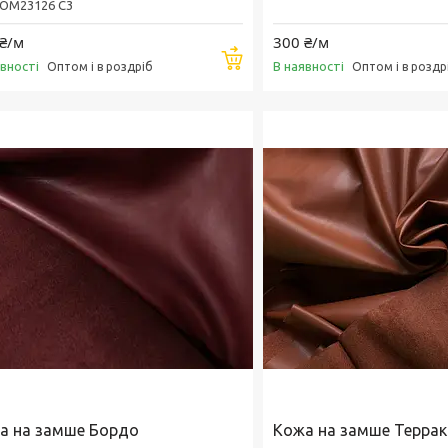
ОМ23126 С3
₴/м
300 ₴/м
Купити
явності
В наявності
Оптом і в роздріб
Оптом і в роздр
а на замше Бордо
Кожа на замше Терра