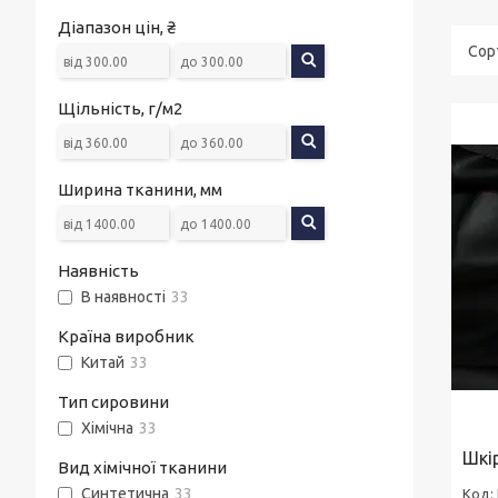
Діапазон цін, ₴
Щільність, г/м2
Ширина тканини, мм
Наявність
В наявності
33
Країна виробник
Китай
33
Тип сировини
Хімічна
33
Шкі
Вид хімічної тканини
Синтетична
33