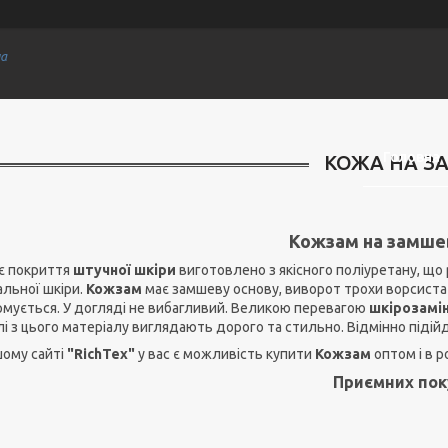
на
Головна
КОЖА НА З
Кожзам на замшев
є покриття
штучної шкіри
виготовлено з якісного поліуретану, що 
альної шкіри.
Кожзам
має замшеву основу, виворот трохи ворсиста 
мується. У догляді не вибагливий. Великою перевагою
шкірозамін
і з цього матеріалу виглядають дорого та стильно. Відмінно піді
шому сайті
"RichTex"
у вас є можливість купити
Кожзам
оптом і в р
Приємних пок