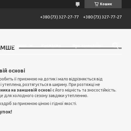
Кошик
+380 (73) 327-27-77
+380 (73) 327-77-27
Тканини
Контакти
Про компанію
АМШЕ
ій основі
робить її приємною на дотик і мало відрізняється від
і утеплена, розтягується в ширину. При розтяжці не
ника на замшевій основі
є його міцність та зносостійкість.
йде для холодного сезону завдяки утепленню.
оздріб за приємною ціною і гідної якості.
упок!