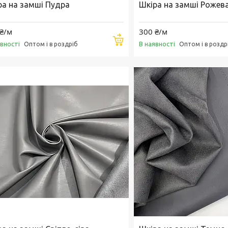
ра на замші Пудра
Шкіра на замші Рожев
₴/м
300 ₴/м
Купити
явності
В наявності
Оптом і в роздріб
Оптом і в роздр