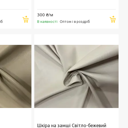
300 ₴/м
Купити
Купи
В наявності
іб
Оптом і в роздріб
Шкіра на замші Світло-бежевий