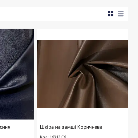
 синя
Шкіра на замші Коричнева
16312 С6