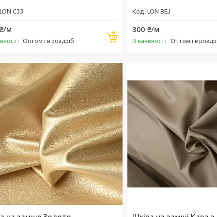
LON C33
LON BEJ
₴/м
300 ₴/м
Купити
явності
В наявності
Оптом і в роздріб
Оптом і в роздр