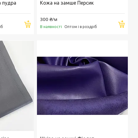
а пудра
Кожа на замше Персик
300 ₴/м
Купити
Купи
В наявності
іб
Оптом і в роздріб