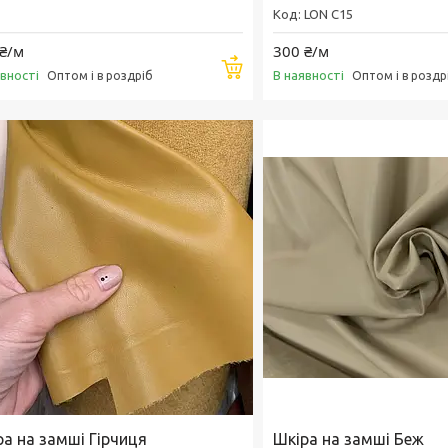
LON C15
₴/м
300 ₴/м
Купити
явності
В наявності
Оптом і в роздріб
Оптом і в роздр
ра на замші Гірчиця
Шкіра на замші Беж