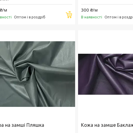
₴/м
300 ₴/м
Купити
явності
В наявності
Оптом і в роздріб
Оптом і в роздр
ра на замші Пляшка
Кожа на замше Бакла