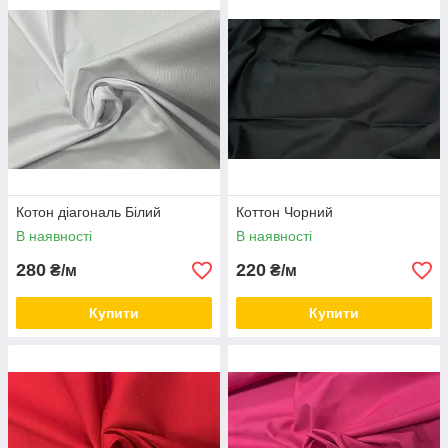
легких костюмів і сорочок.
Стрейч-котон
увібрав у себе все краще від натуральних і
штучних тканин. Його заслужено називають поліпшеним
звуком. Незначна добавка з еластану, мікрофібри або лайкри
зробила її популярною і затребуваною тканиною.Одяг з
стрейч-котону
дуже комфортна у шкарпетці, зносостійка і
відмінно сидить на фігурі.
В магазині
"RichTex"
у великому асортименті представлений
котон-стрейч, меморі коттон і коттон-атлас
в різній
колірній гаммі. Купити
коттон
в Україні в нашому магазині
Котон діагональ Білий
Коттон Чорний
можна за дуже вигідною ціною.
В наявності
В наявності
Приємних покупок!
280
220
₴/м
₴/м
Купити
Купити