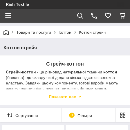
Rich Textile
Товари та послуги
Коттон
Коттон стрейч
Коттон стрейч
Стрейч-коттон
Стрейч-коттон
- це різновид натуральної тканини
коттон
(бавовна), до складу якої додано кілька відсотків волокна
еластану. Завдяки цьому компоненту, готові вироби мають
високу еластичність, чудово тримають форму, мають
підвищену міцність і відмінну посадку. Основну частину цього
Показати все
матеріалу становить бавовна, тому вироби приємні до тіла,
гігроскопічні (відмінно пропускають повітря), мають високі
гігієнічні властивості. Тканина може бути і однотонного
Сортування
0
Фільтри
забарвлення, і з різними малюнками.
Стрейч-котон
широко використовується для пошиття літніх
суконь, сарафанів, сорочок, спідниць, блузок, костюмів,