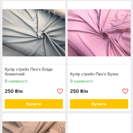
Кулір стрейч Пен'є Блідо
блакитний
Кулір стрейч Пен'є Бузок
В наявності
В наявності
250
250
₴/м
₴/м
Купити
Купити