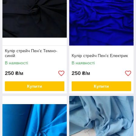
Кулір стрейч Пен'є Темно-
синій
Кулір стрейч Пен'є Електрик
В наявності
В наявності
250
250
₴/м
₴/м
Купити
Купити