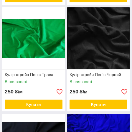
Кулір стрейч Пен'є Трава
Кулір стрейч Пен'є Чорний
В наявності
В наявності
250
250
₴/м
₴/м
Купити
Купити