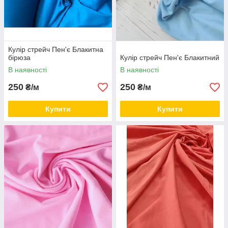
Кулір стрейч Пен'є Блакитна
бірюза
Кулір стрейч Пен'є Блакитний
В наявності
В наявності
250
250
₴/м
₴/м
Купити
Купити