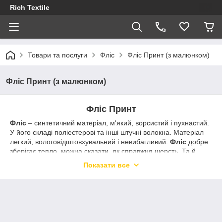
Rich Textile
Товари та послуги
Фліс
Фліс Принт (з малюнком)
Фліс Принт (з малюнком)
Фліс Принт
Фліс
– синтетичний матеріал, м'який, ворсистий і пухнастий.
У його складі поліестерові та інші штучні волокна. Матеріал
легкий, вологовідштовхувальний і невибагливий.
Фліс
добре
зберігає тепло, можна сказати, як справжня шерсть. Та й
назва його –
«фліс»
походить від англійського слова –
Показати все
fleece
, так спочатку називали зістрижену овечу або козячу
шерсть.
Структура тканини така, що тіло у
флісовому
одязі добре
«дихає». Гігроскопічність та повітропроникність матеріалу
створює затишну атмосферу для тіла, тому він незамінний у
пошитті одягу для активного відпочинку. Матеріал добре