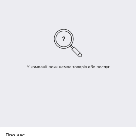
підтримує температуру, за якої не буває ні спекотно, ні
холодно. Він здатний
зберегти тепло
, навіть якщо ви
опинитеся під дощем.
На сьогоднішній день
фліс
дуже популярний, особливо
широко матеріал застосовується у виробництві одягу, а також
текстилю для дому.
Купити
Фліс з малюнком
можна в нашому інтернет магазині
"RichTex"
як в роздріб від 1 метра, так і оптом за найнижчою
ціною.
Приємних покупок!
У компанії поки немає товарів або послуг
Про нас