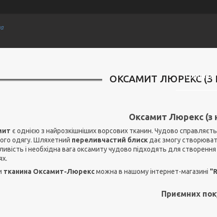
на
Головна
ОКСАМИТ ЛЮРЕКС (З
Оксамит Люрекс (з 
мит
є однією з найрозкішніших ворсових тканин. Чудово справляєт
ого одягу. Шляхетний
переливчастий блиск
дає змогу створювати 
ивість і необхідна вага оксамиту чудово підходять для створення 
ях.
и
тканина Оксамит-Люрекс
можна в нашому інтернет-магазині
"
Приємних пок