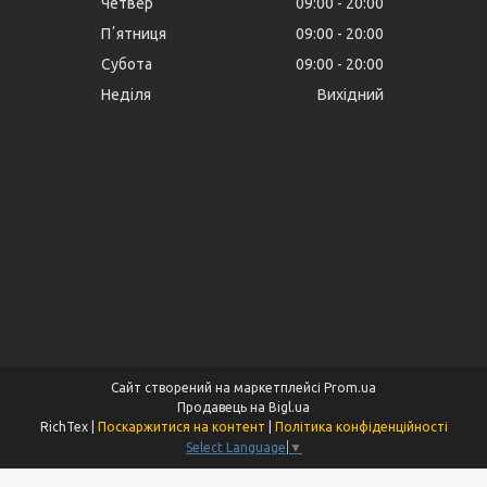
Четвер
09:00
20:00
Пʼятниця
09:00
20:00
Субота
09:00
20:00
Неділя
Вихідний
Сайт створений на маркетплейсі
Prom.ua
Продавець на Bigl.ua
RichTex |
Поскаржитися на контент
|
Політика конфіденційності
Select Language
▼