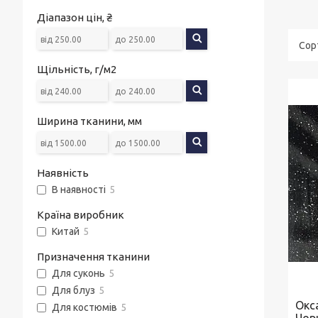
Діапазон цін, ₴
Щільність, г/м2
Ширина тканини, мм
Наявність
В наявності
5
Країна виробник
Китай
5
Призначення тканини
Для суконь
5
Для блуз
5
Окс
Для костюмів
5