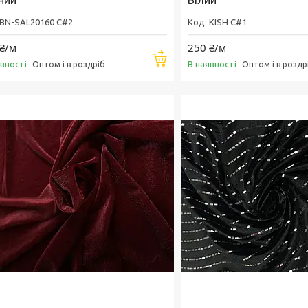
ний
Білий
BN-SAL20160 C#2
KISH C#1
₴/м
250 ₴/м
Купити
явності
В наявності
Оптом і в роздріб
Оптом і в роздр