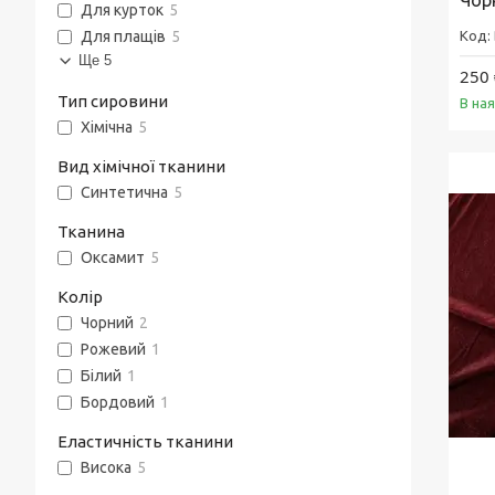
Чор
Для курток
5
Для плащів
5
Ще 5
250 
Тип сировини
В на
Хімічна
5
Вид хімічної тканини
Синтетична
5
Тканина
Оксамит
5
Колір
Чорний
2
Рожевий
1
Білий
1
Бордовий
1
Еластичність тканини
Висока
5