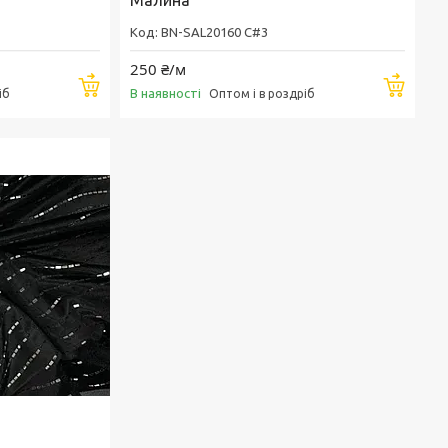
Малина
BN-SAL20160 C#3
250 ₴/м
Купити
Купи
В наявності
іб
Оптом і в роздріб