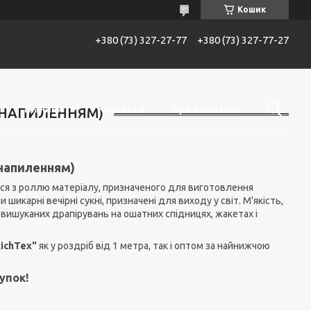
Кошик
+380 (73) 327-27-77
+380 (73) 327-77-27
Тканини
Контакти
Про компанію
 НАПИЛЕННЯМ)
напиленням)
ься з роллю матеріалу, призначеного для виготовлення
шикарні вечірні сукні, призначені для виходу у світ. М'якість,
вишуканих драпірувань на ошатних спідницях, жакетах і
RichTex"
як у роздріб від 1 метра, так і оптом за найнижчою
упок!