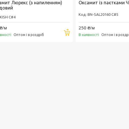
амит Люрекс (з напиленням)
Оксамит із паєтками 
довий
BN-SAL20160 C#5
KISH C#4
₴/м
250 ₴/м
Купити
явності
В наявності
Оптом і в роздріб
Оптом і в роздр