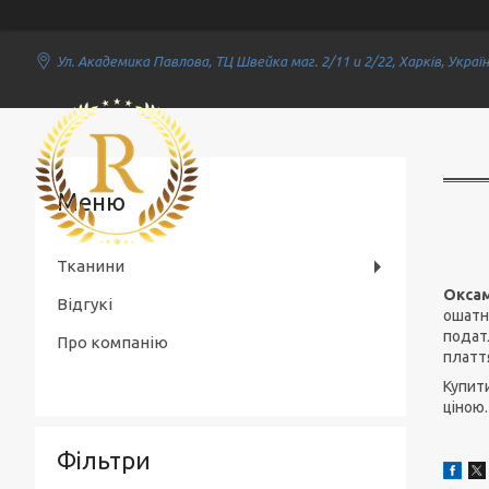
Ул. Академика Павлова, ТЦ Швейка маг. 2/11 и 2/22, Харків, Украї
Rich Textile
Тканини
Окса
Відгукі
ошатн
податл
Про компанію
платт
Купит
ціною.
Фільтри