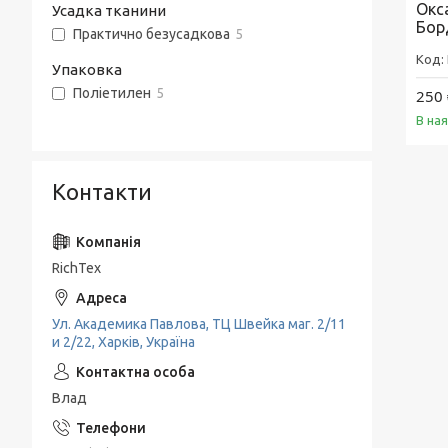
Окс
Усадка тканини
Бор
Практично безусадкова
5
Упаковка
Поліетилен
5
250 
В на
Контакти
RichTex
Ул. Академика Павлова, ТЦ Швейка маг. 2/11
и 2/22, Харків, Україна
Влад