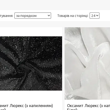
амит Люрекс (з напиленням)
Оксамит Люрекс (з на