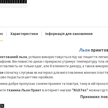
ис
Характеристики
Інформація для замовлення
Льон
принто
интований льон
, успішно використовується під час пошиття легких 
афонів. Він повністю дихає і прекрасно утримує температуру тіла 
отовляють не тільки одяг, але й елементи декору, а також викори
он
спочатку слугував як матеріал для виготовлення жіночих платтів
ово подається шиттям і кройкою.
нина добре пропускає сонячні промені та повітря, тому в ній прохо
пити
тканина Льон Принт
в інтернет-магази
"RichTex"
можна гурто
Приємних пок