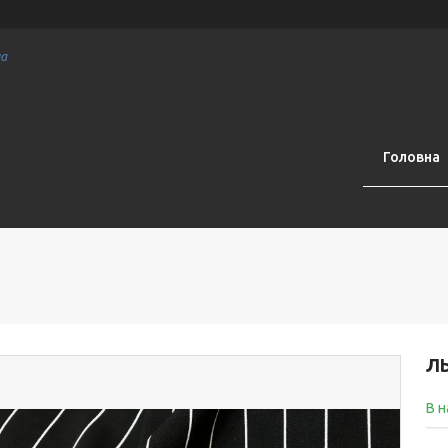
на
Головна
Л
В н