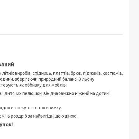
ваний
літніх виробів: спідниць, платтів, брюк, піджаків, костюмів,
людини, зберігаючи природний баланс. З льону
стовують як оббивку для меблів.
 і дитячих пелюшок, він дивовижно ніжний на дотик і
лодно в спеку та тепло взимку.
м і в роздріб за найвигіднішою ціною.
упок!