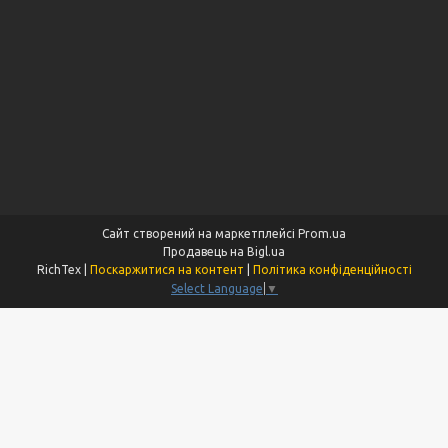
Сайт створений на маркетплейсі
Prom.ua
Продавець на Bigl.ua
RichTex |
Поскаржитися на контент
|
Політика конфіденційності
Select Language
▼