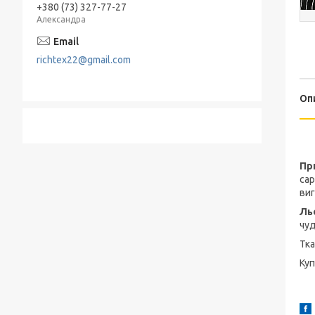
+380 (73) 327-77-27
Александра
richtex22@gmail.com
Оп
Пр
сар
виг
Ль
чуд
Тка
Ку