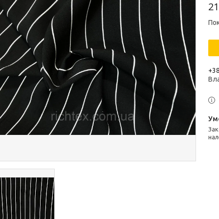
21
Пок
+38
Вл
Законом не передбачено повернення та обмін даного товару
нал