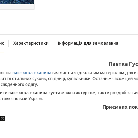
ис
Характеристики
Інформація для замовлення
Паєтка Гу
зкішна
паєткова тканина
вважається ідеальним матеріалом для вечі
иття стильних суконь, спідниці, купальники. Останнім часом цей 
сякденного одягу.
пити
паєткова тканина густа
можна як гуртом, так і в роздріб за 
тавка по всій Україні.
Приємних пок