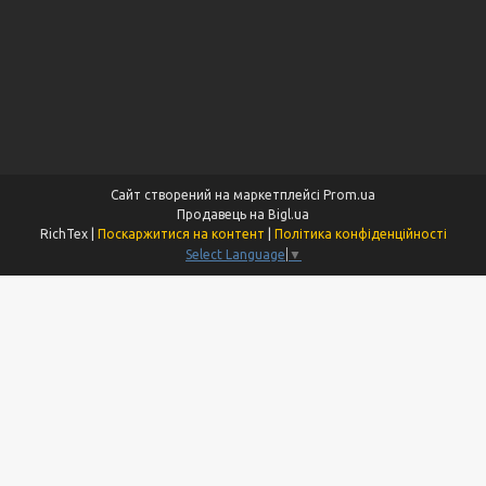
Сайт створений на маркетплейсі
Prom.ua
Продавець на Bigl.ua
RichTex |
Поскаржитися на контент
|
Політика конфіденційності
Select Language
▼