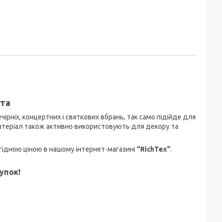
ста
рніх, концертних і святкових вбрань, так само підійде для
матеріал також активно використовують для декору та
вигідною ціною в нашому інтернет-магазині
"RichTex"
.
упок!