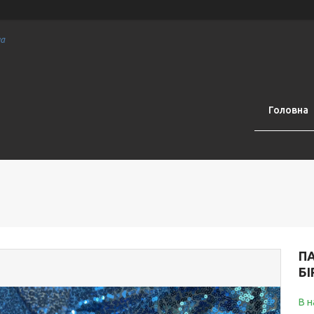
на
Головна
П
Б
В н