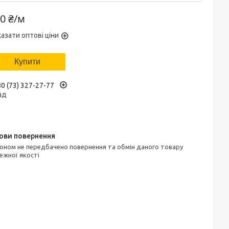
0 ₴/м
азати оптові ціни
Купити
0 (73) 327-27-77
ад
ежної якості