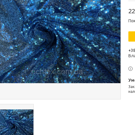
22
Пок
+38
Вл
Законом не передбачено повернення та обмін даного товару
нал