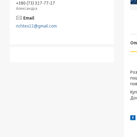
+380 (73) 327-77-27
Александра
richtex22@gmail.com
Оп
Ро
пош
пов
Ку
Дос