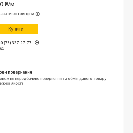
0 ₴/м
азати оптові ціни
Купити
0 (73) 327-27-77
ад
ежної якості