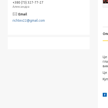
+380 (73) 327-77-27
Александра
richtex22@gmail.com
Оп
Це 
гла
вик
Це 
Куп