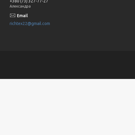
+380 (73) 327-77-27
Александра
richtex22@gmail.com