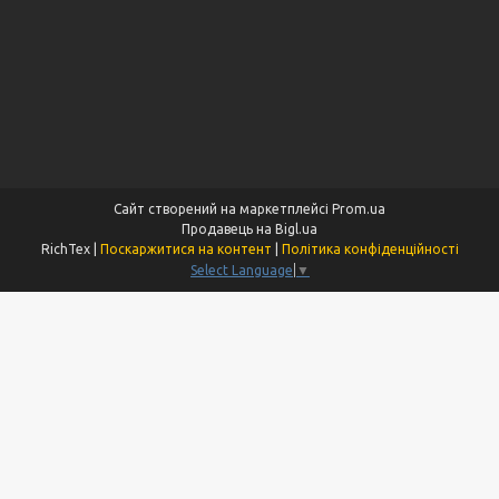
Сайт створений на маркетплейсі
Prom.ua
Продавець на Bigl.ua
RichTex |
Поскаржитися на контент
|
Політика конфіденційності
Select Language
▼