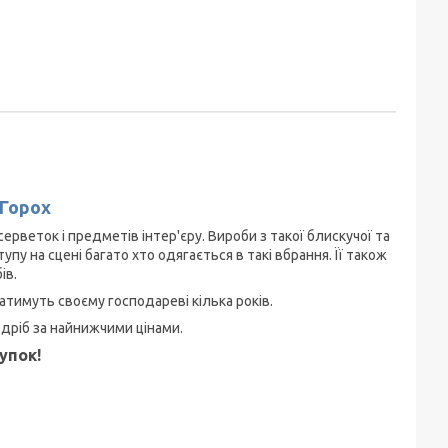
 Горох
рветок і предметів інтер'єру. Вироби з такої блискучої та
пу на сцені багато хто одягається в такі вбрання. Її також
ів.
ватимуть своєму господареві кілька років.
здріб за найнижчими цінами.
упок!