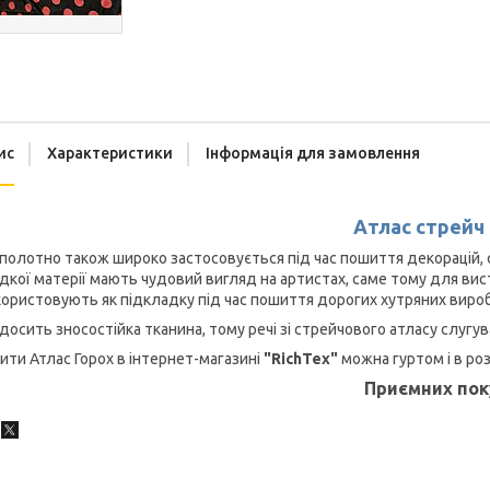
ис
Характеристики
Інформація для замовлення
Атлас стрейч
полотно також широко застосовується під час пошиття декорацій, се
дкої матерії мають чудовий вигляд на артистах, саме тому для висту
ористовують як підкладку під час пошиття дорогих хутряних вироб
досить зносостійка тканина, тому речі зі стрейчового атласу слугу
ити Атлас Горох в інтернет-магазині
"RichTex"
можна гуртом і в ро
Приємних пок