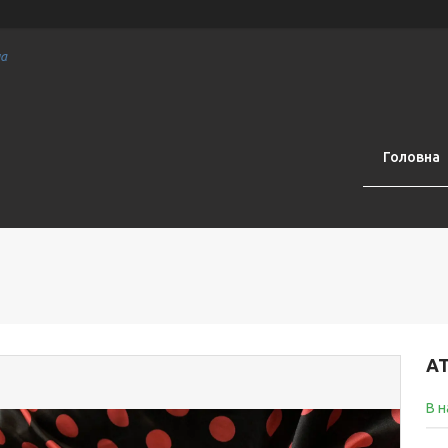
на
Головна
АТ
В н