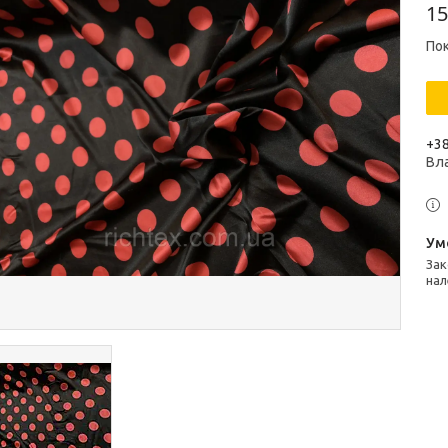
15
Пок
+38
Вл
Законом не передбачено повернення та обмін даного товару
нал