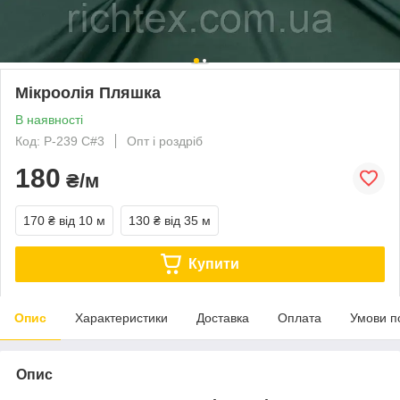
Мікроолія Пляшка
В наявності
Код: P-239 C#3
Опт і роздріб
180
₴/м
170 ₴
від 10 м
130 ₴
від 35 м
Купити
Опис
Характеристики
Доставка
Оплата
Умови п
Опис