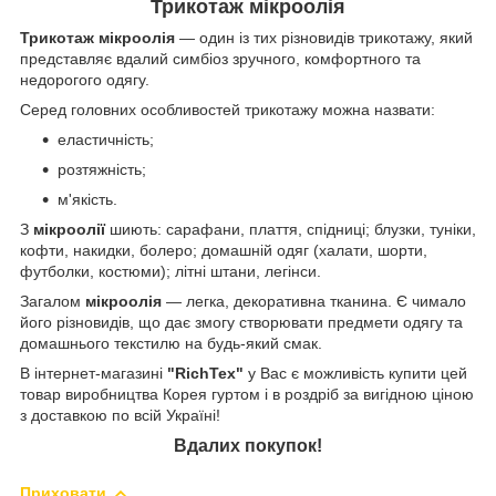
Трикотаж мікроолія
Трикотаж мікроолія
— один із тих різновидів трикотажу, який
представляє вдалий симбіоз зручного, комфортного та
недорогого одягу.
Серед головних особливостей трикотажу можна назвати:
еластичність;
розтяжність;
м'якість.
З
мікроолії
шиють: сарафани, плаття, спідниці; блузки, туніки,
кофти, накидки, болеро; домашній одяг (халати, шорти,
футболки, костюми); літні штани, легінси.
Загалом
мікроолія
— легка, декоративна тканина. Є чимало
його різновидів, що дає змогу створювати предмети одягу та
домашнього текстилю на будь-який смак.
В інтернет-магазині
"RichTex"
у Вас є можливість купити цей
товар виробництва Корея гуртом і в роздріб за вигідною ціною
з доставкою по всій Україні!
Вдалих покупок!
Приховати