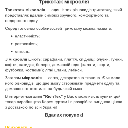
Трикотаж мікроолія
Трикотаж мікроолія
— один із тих різновидів трикотажу, який
представляє вдалий симбіоз зручного, комфортного та
недорогого одягу.
Серед головних особливостей трикотажу можна назвати:
еластичність;
розтяжність;
м'якість.
З
мікроолії
шиють: сарафани, плаття, спідниці; блузки, туніки,
кофти, накидки, болеро; домашній одяг (халати, шорти,
футболки, костюми); літні штани, легінси.
Загалом
мікроолія
— легка, декоративна тканина. Є чимало
його різновидів, що дає змогу створювати предмети одягу та
домашнього текстилю на будь-який смак.
В інтернет-магазині
"RichTex"
у Вас є можливість купити цей
товар виробництва Корея гуртом і в роздріб за вигідною ціною
з доставкою по всій Україні!
Вдалих покупок!
Приховати