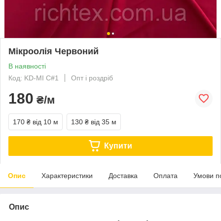
Мікроолія Червоний
В наявності
Код: KD-MI C#1
Опт і роздріб
180
₴/м
170 ₴
від 10 м
130 ₴
від 35 м
Купити
Опис
Характеристики
Доставка
Оплата
Умови п
Опис