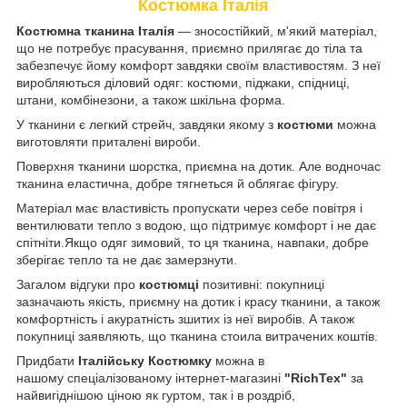
Костюмка Італія
Костюмна тканина Італія
— зносостійкий, м'який матеріал,
що не потребує прасування, приємно прилягає до тіла та
забезпечує йому комфорт завдяки своїм властивостям. З неї
виробляються діловий одяг: костюми, піджаки, спідниці,
штани, комбінезони, а також шкільна форма.
У тканини є легкий стрейч, завдяки якому з
костюми
можна
виготовляти приталені вироби.
Поверхня тканини шорстка, приємна на дотик. Але водночас
тканина еластична, добре тягнеться й облягає фігуру.
Матеріал має властивість пропускати через себе повітря і
вентилювати тепло з водою, що підтримує комфорт і не дає
спітніти.Якщо одяг зимовий, то ця тканина, навпаки, добре
зберігає тепло та не дає замерзнути.
Загалом відгуки про
костюмці
позитивні: покупниці
зазначають якість, приємну на дотик і красу тканини, а також
комфортність і акуратність зшитих із неї виробів. А також
покупниці заявляють, що тканина стоила витрачених коштів.
Придбати
Італійську Костюмку
можна в
нашому спеціалізованому інтернет-магазині
"RichTex"
за
найвигіднішою ціною як гуртом, так і в роздріб,