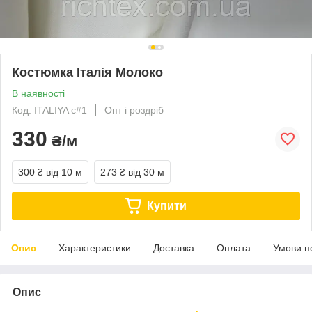
Костюмка Італія Молоко
В наявності
Код: ITALIYA c#1
Опт і роздріб
330
₴/м
300 ₴
від 10 м
273 ₴
від 30 м
Купити
Опис
Характеристики
Доставка
Оплата
Умови п
Опис