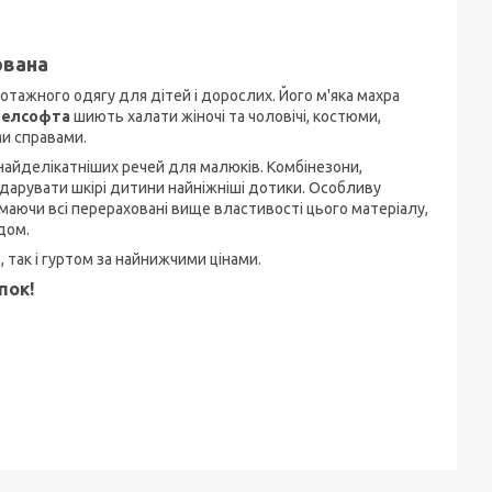
ована
тажного одягу для дітей і дорослих. Його м'яка махра
велсофта
шиють халати жіночі та чоловічі, костюми,
ми справами.
айделікатніших речей для малюків. Комбінезони,
одарувати шкірі дитини найніжніші дотики. Особливу
и маючи всі перераховані вище властивості цього матеріалу,
дом.
б, так і гуртом за найнижчими цінами.
пок!