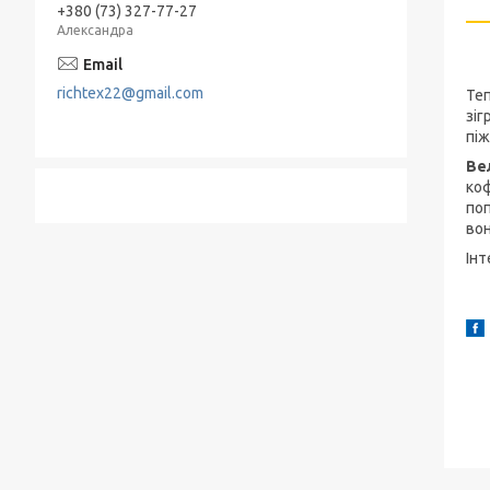
+380 (73) 327-77-27
Александра
richtex22@gmail.com
Теп
зіг
піж
Ве
коф
поп
вон
Інт