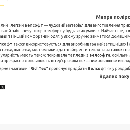
Махра полір
лий і легкий
велсофт
— чудовий матеріал для виготовлення трико
ріває й забезпечує шкірі комфорт у будь-яких умовах. Найчастіше, з
ами та інший комфортний одяг, у якому зручно займатися домашні
лсофт
також використовується для виробництва найзатишніших і н
точки, шапочки, костюмчики здатні зберегти тепло та затишок і п
улярність мають також покривала та пледи з
велсофта
, оскільк
и прекрасно доповнюють інтер'єр своїм показним зовнішнім вигля
ернет-магазин
"RichTex"
пропонує придбати
Велсофт
як у роздрі
Вдалих поку