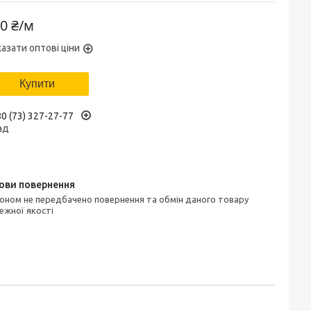
0 ₴/м
азати оптові ціни
Купити
0 (73) 327-27-77
ад
ежної якості