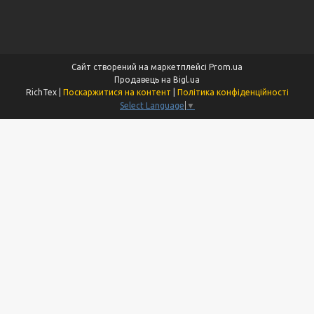
Сайт створений на маркетплейсі
Prom.ua
Продавець на Bigl.ua
RichTex |
Поскаржитися на контент
|
Політика конфіденційності
Select Language
▼