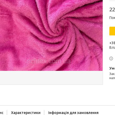
22
Пок
+38
Вл
Законом не передбачено повернення та обмін даного товару
нал
ис
Характеристики
Інформація для замовлення