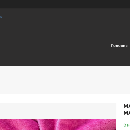
на
Головна
М
М
В н