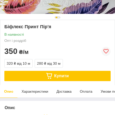
Біфлекс Принт Пір'я
В наявності
Опт і роздріб
350
₴/м
320 ₴
від 10 м
280 ₴
від 30 м
Купити
Опис
Характеристики
Доставка
Оплата
Умови п
Опис