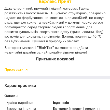
Біфлекс Принт
Дуже еластичний, пружний і міцний матеріал. Гарна
розтяжність і зносостійкість. Зі щільною структурою, прекрасно
надається фарбуванню, не мнеться. Формостійкий, не сковує
рухів, швидко сохне та невибагливий у догляді. Користується
популярністю серед творчих людей і спортсменів: для
пошиття купальників, спортивного одягу (трико, лосини, боді),
костюмів для циркачів, танцівників. Догляд: прання до 40 °C,
без віджимання. Сушіння в природних умовах.
В інтернет-магазині
"RichTex"
ви можете придбати
незвичайні дизайни за найпривабливішими цінами!
Приємних покупок!
Приховати
Характеристики
Основні
Країна виробник
Індонезія
Візерунки і принти
Квітковий принт і рослинні