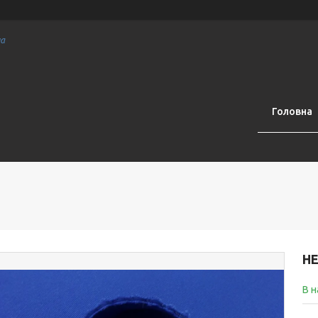
на
Головна
Н
В н