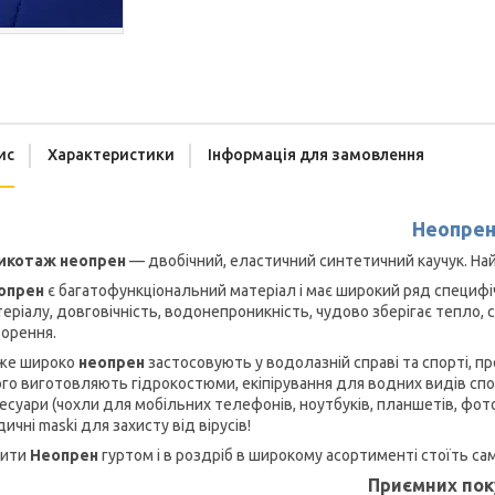
ис
Характеристики
Інформація для замовлення
Неопре
икотаж неопрен
— двобічний, еластичний синтетичний каучук. На
опрен
є багатофункціональний матеріал і має широкий ряд специфічн
еріалу, довговічність, водонепроникність, чудово зберігає тепло, с
орення.
же широко
неопрен
застосовують у водолазній справі та спорті, п
го виготовляють гідрокостюми, екіпірування для водних видів спо
есуари (чохли для мобільних телефонів, ноутбуків, планшетів, фото 
ичні maski для захисту від вірусів!
пити
Неопрен
гуртом і в роздріб в широкому асортименті стоїть са
Приємних пок