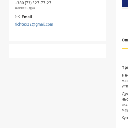
+380 (73) 327-77-27
Александра
richtex22@gmail.com
Оп
Тр
Не
мат
утв
Ду
ньо
акс
мед
Ку