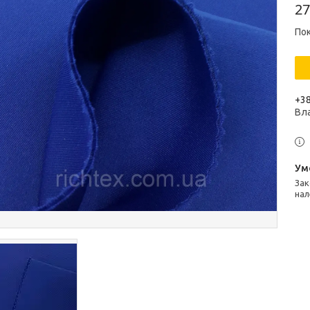
27
Пок
+38
Вл
Законом не передбачено повернення та обмін даного товару
нал