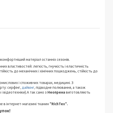
н
йкомфортніший матеріал останніх сезонів.
их властивостей: легкість, гнучкість і еластичність
тійкість до механічних і хімічних пошкоджень, стійкість до
ромислових і споживчих товарах, медицині. З
рту: серфінг,
дайвінг
, підводне полювання, а також
і відеотехніки).А так само з
Неопрена
виготовляють
ме в інтернет-магазині тканин
"RichTex".
упок!