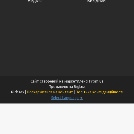
Неділя
Вихідний
Сайт створений на маркетплейсі
Prom.ua
Продавець на Bigl.ua
RichTex |
Поскаржитися на контент
|
Політика конфіденційності
Select Language
▼