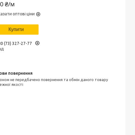
0 ₴/м
азати оптові ціни
Купити
0 (73) 327-27-77
ад
ежної якості