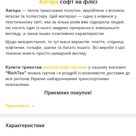
Ангора
софт на флісі
Ангора
— тепле трикотажне полотно, вироблене з волокон
віскози та поліестеру. Цей матеріал — одна з новинок у
текстильному світі, яка за кілька років вже підкорила людей,
які носять одяг із нього завдяки прекрасного зовнішнього
вигляду, а також інших позитивних характеристик.
Щодо використання, то тут маса варіантів: плаття, спідниці,
кофтинки, гольфи, шапки та багато іншого. Всі вироби з цієї
тканини мають просто шикарний вигляд.
Купити трикотаж
ангора софт меланж
у нашому магазині
"RichTex"
можна гуртом і в роздріб із можливістю доставки до
всіх регіонів України найзручнішими транспортними
компаніями.
Приємних покупок!
Приховати
Характеристики