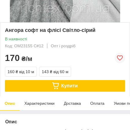
Ангора софт на флісі Світло-сірий
В наявності
Код: OM23155 C#12
Опт і роздріб
170
₴/м
160 ₴
від 10 м
143 ₴
від 60 м
Купити
Опис
Характеристики
Доставка
Оплата
Умови п
Опис