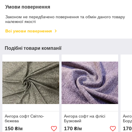
Умови повернення
Законом не передбачено повернення та обмін даного товару
належної якості
Всі умови повернення
Подібні товари компанії
Ангора софт Світло-
Ангора софт на флісі
Анго
бежева
Бузковий
Бор
150
170
170
₴/м
₴/м