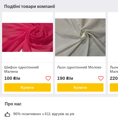
Подібні товари компанії
Шифон однотонний
Льон однотонний Молоко
Льон
Малина
Мал
100
190
220
₴/м
₴/м
Купити
Купити
Про нас
96% позитивних з 611 відгуків за рік