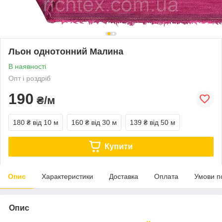
Льон однотонний Малина
В наявності
Опт і роздріб
190
₴/м
180 ₴
від 10 м
160 ₴
від 30 м
139 ₴
від 50 м
Купити
Опис
Характеристики
Доставка
Оплата
Умови п
Опис