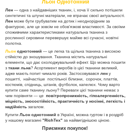
Льон Однотонний
Лен
— одна з найдавніших тканин, і, хоча її сильно потішили
синтетичні та штучні матеріали, не втрачає своєї актуальності.
Лен
може бути грубуватим на дотик і неоднорідним за
фактурою, але це зовсім не обов'язкові властивості. За своїми
споживчими характеристиками натуральна тканина з
рослинної сировини перевершує майже всі сучасні, новітні
полотна.
Льон
однотонний
— це легка та щільна тканина з високою
стійкістю до зношування. Тканина містить натуральні
елементи, що дає охолоджувальний ефект. Що можна пошити
з
ткани льна
? Асортимент виробів із цієї тканини великий,
адже мають попит чимало років. Застосовувався
лен
у
пошитті, найчастіше постільної білизни, сорочок, платтів,
костюмів, спідниць, штанів, футболок, капелюх. Чому варто
купити саме тканину льону? Переваги цієї тканини немає з
чим порівняти — це
повітропроникність, гіпоалергенність,
міцність, зносостійкість, практичність у носінні, легкість і
надійність
загалом.
Купити
Льон однотонний
в Україні, можна гуртом і в роздріб
у нашому магазині
"RichTex"
за найвигіднішою ціною.
Приємних покупок!