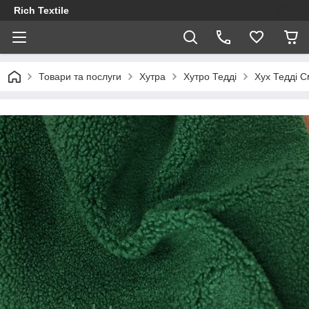
Rich Textile
Товари та послуги
Хутра
Хутро Тедді
Хух Тедді С