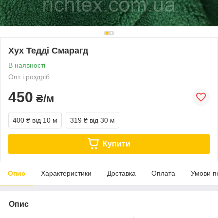
Хух Тедді Смарагд
В наявності
Опт і роздріб
450
₴/м
400 ₴
від 10 м
319 ₴
від 30 м
Купити
Опис
Характеристики
Доставка
Оплата
Умови п
Опис