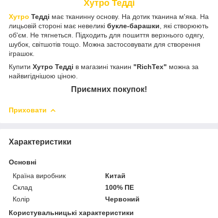
Хутро Тедді
Хутро
Тедді
має тканинну основу. На дотик тканина м'яка. На
лицьовій стороні має невеликі
букле-барашки
, які створюють
об'єм. Не тягнеться. Підходить для пошиття верхнього одягу,
шубок, світшотів тощо. Можна застосовувати для створення
іграшок.
Купити
Хутро Тедді
в магазині тканин
"RichTex"
можна за
найвигіднішою ціною.
Приємних покупок!
Приховати
Характеристики
Основні
Країна виробник
Китай
Склад
100% ПЕ
Колір
Червоний
Користувальницькі характеристики