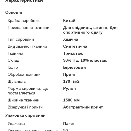
Характеристики
Основні
Країна виробник
Китай
Призначення тканини
Для спідниць, штанів, Для
спортивного одягу
Тип сировини
Хімічна
Вид хімічної тканини
Синтетична
Тканина
Трикотаж
Склад
90% ПЕ, 10% еластан.
Колір
Бірюзовий
Обробка тканини
Принт
Щільність
170 г/м2
Форма сировини, що
Рулон
поставляється
Ширина тканини
1500 мм
Візерунки і принти
Абстрактний принт
Упаковка сировини
Упаковка
Пакет
Кількість метрів в упаковці
50