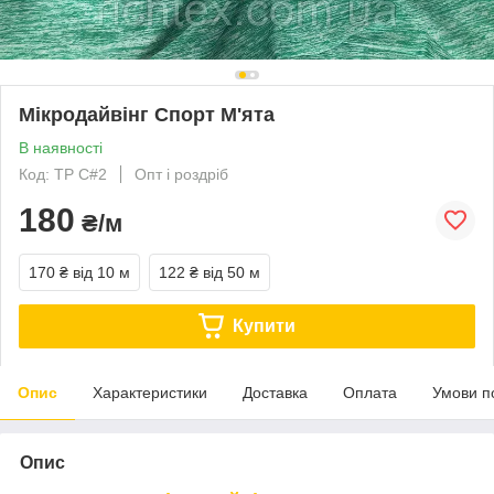
Мікродайвінг Спорт М'ята
В наявності
Код: TP C#2
Опт і роздріб
180
₴/м
170 ₴
від 10 м
122 ₴
від 50 м
Купити
Опис
Характеристики
Доставка
Оплата
Умови п
Опис