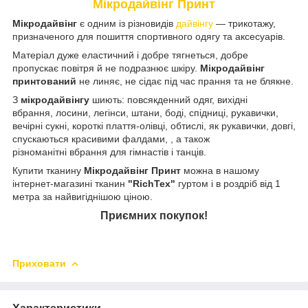
Мікродайвінг Принт
Мікродайвінг
є одним із різновидів
дайвінгу
— трикотажу,
призначеного для пошиття спортивного одягу та аксесуарів.
Матеріал дуже еластичний і добре тягнеться, добре
пропускає повітря й не подразнює шкіру.
Мікродайвінг
принтований
не линяє, не сідає під час прання та не блякне.
З
мікродайвінгу
шиють: повсякденний одяг, вихідні
вбрання, лосини, легінси, штани, боді, спідниці, рукавички,
вечірні сукні, короткі плаття-олівці, обтислі, як рукавички, довгі,
спускаються красивими фалдами, , а також
різноманітні вбрання для гімнастів і танців.
Купити тканину
Мікродайвінг Принт
можна в нашому
інтернет-магазині тканин
"RichTex"
гуртом і в роздріб від 1
метра за найвигіднішою ціною.
Приємних покупок!
Приховати