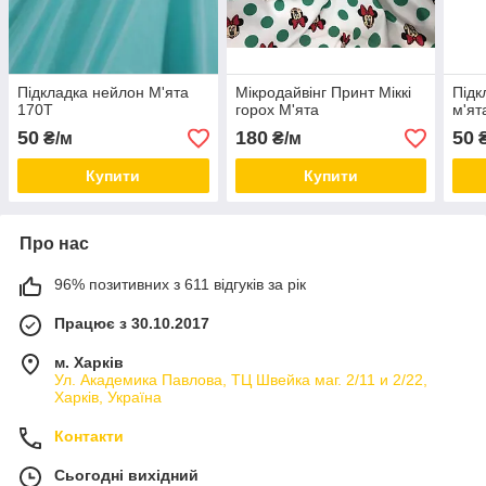
Підкладка нейлон М'ята
Мікродайвінг Принт Міккі
Підк
170Т
горох М'ята
м'ят
50
180
50
₴/м
₴/м
₴
Купити
Купити
Про нас
96% позитивних з 611 відгуків за рік
Працює з 30.10.2017
м. Харків
Ул. Академика Павлова, ТЦ Швейка маг. 2/11 и 2/22,
Харків, Україна
Контакти
Сьогодні вихідний