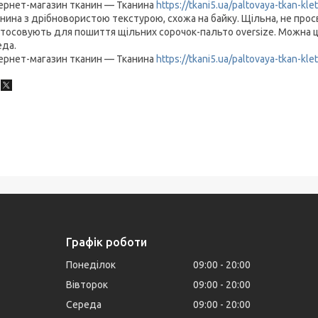
ернет-магазин тканин — Тканина
https://tkani5.ua/paltovaya-tkan-kle
нина з дрібновористою текстурою, схожа на байку. Щільна, не просв
тосовують для пошиття щільних сорочок-пальто oversize. Можна цік
еда.
ернет-магазин тканин — Тканина
https://tkani5.ua/paltovaya-tkan-kle
Графік роботи
Понеділок
09:00
20:00
Вівторок
09:00
20:00
Середа
09:00
20:00