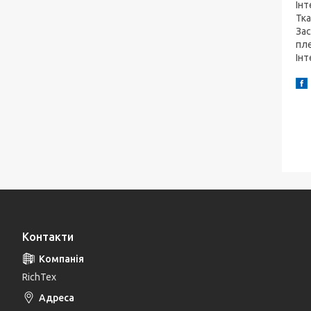
Інт
Тка
Зас
пл
Інт
Контакти
RichTex