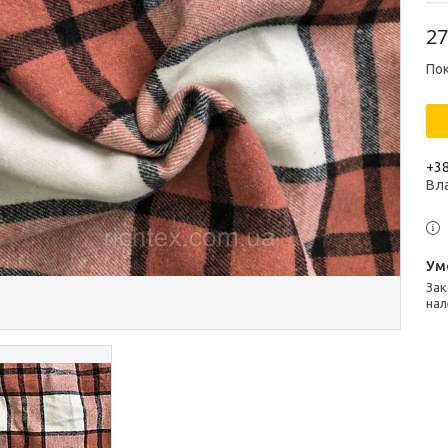
27
Пок
+38
Вл
Законом не передбачено повернення та обмін даного товару
нал