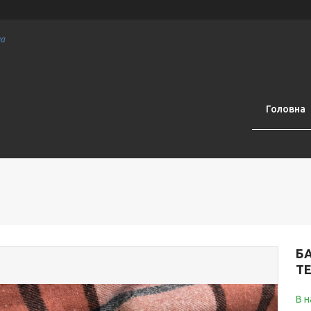
на
Головна
Б
Т
В н