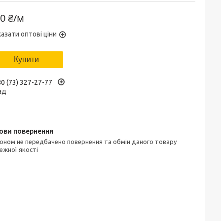
0 ₴/м
азати оптові ціни
Купити
0 (73) 327-27-77
ад
ежної якості