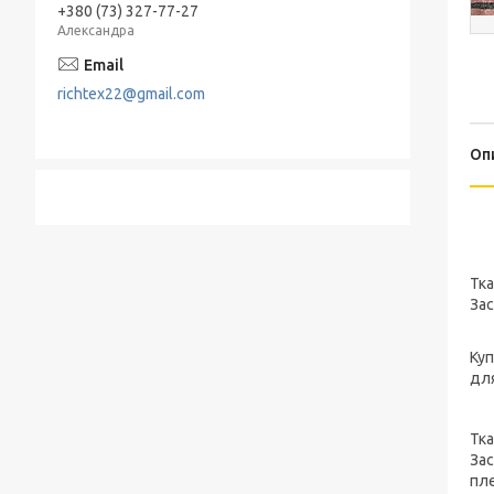
+380 (73) 327-77-27
Александра
richtex22@gmail.com
Оп
Тка
За
Ку
для
Тка
Зас
пл