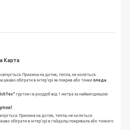
а Карта
освічується. Приємна на дотик, тепла, не колеться.
а цікаво обіграти в інтер'єрі як покрив або тонке
пледа
.
ichTex"
гуртом і в роздріб від 1 метра за найвигіднішою
упок!
ічується. Приємна на дотик, тепла, не колеться.
аво обіграти в інтер'єрі в гойдалці покривала або тонкого