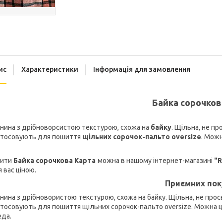
ис
Характеристики
Інформація для замовлення
Байка сорочков
нина з дрібноворсистою текстурою, схожа на
байку
. Щільна, не пр
стосовують для пошиття
щільних сорочок-пальто oversize
. Можн
пити
Байка сорочкова Карта
можна в нашому інтернет-магазині
"R
 вас ціною.
Приємних пок
нина з дрібновористою текстурою, схожа на байку. Щільна, не просв
тосовують для пошиття щільних сорочок-пальто oversize. Можна цік
еда.