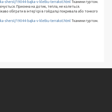
tka-sherst/19044-bajka-v-kletku-terrakot.html
Тканини гуртом.
ічується. Приємна на дотик, тепла, не колеться.
аво обіграти в інтер'єрі в гойдалці покривала або тонкого
tka-sherst/19044-bajka-v-kletku-terrakot.html
Тканини гуртом.