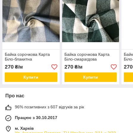
Байка сорочкова Карта
Байка сорочкова Карта
Байк
Біло-блакитна
Біло-смарагдова
Біло
270
270
270
₴/м
₴/м
Купити
Купити
Про нас
96% позитивних з 607 відгуків за рік
Працює з 30.10.2017
м. Харків