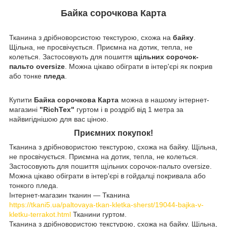
Байка сорочкова Карта
Тканина з дрібноворсистою текстурою, схожа на
байку
.
Щільна, не просвічується. Приємна на дотик, тепла, не
колеться. Застосовують для пошиття
щільних сорочок-
пальто oversize
. Можна цікаво обіграти в інтер'єрі як покрив
або тонке
пледа
.
Купити
Байка сорочкова Карта
можна в нашому інтернет-
магазині
"RichTex"
гуртом і в роздріб від 1 метра за
найвигіднішою для вас ціною.
Приємних покупок!
Тканина з дрібновористою текстурою, схожа на байку. Щільна,
не просвічується. Приємна на дотик, тепла, не колеться.
Застосовують для пошиття щільних сорочок-пальто oversize.
Можна цікаво обіграти в інтер'єрі в гойдалці покривала або
тонкого пледа.
Інтернет-магазин тканин — Тканина
https://tkani5.ua/paltovaya-tkan-kletka-sherst/19044-bajka-v-
kletku-terrakot.html
Тканини гуртом.
Тканина з дрібновористою текстурою, схожа на байку. Щільна,