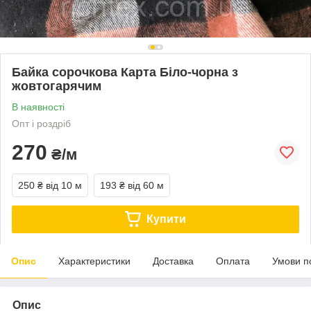
Байка сорочкова Карта Біло-чорна з
жовтогарячим
В наявності
Опт і роздріб
270
₴/м
250 ₴
від 10 м
193 ₴
від 60 м
Купити
Опис
Характеристики
Доставка
Оплата
Умови п
Опис