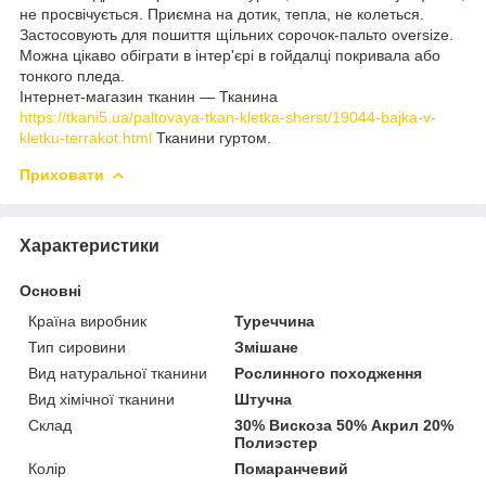
не просвічується. Приємна на дотик, тепла, не колеться.
Застосовують для пошиття щільних сорочок-пальто oversize.
Можна цікаво обіграти в інтер'єрі в гойдалці покривала або
тонкого пледа.
Інтернет-магазин тканин — Тканина
https://tkani5.ua/paltovaya-tkan-kletka-sherst/19044-bajka-v-
kletku-terrakot.html
Тканини гуртом.
Приховати
Характеристики
Основні
Країна виробник
Туреччина
Тип сировини
Змішане
Вид натуральної тканини
Рослинного походження
Вид хімічної тканини
Штучна
Склад
30% Вискоза 50% Акрил 20%
Полиэстер
Колір
Помаранчевий