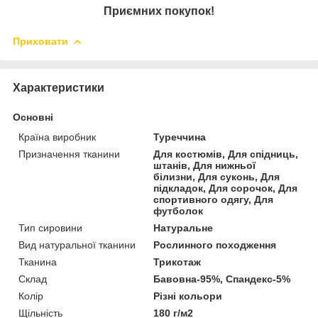
Приємних покупок!
Приховати
Характеристики
Основні
Країна виробник
Туреччина
Призначення тканини
Для костюмів, Для спідниць,
штанів, Для нижньої
білизни, Для суконь, Для
підкладок, Для сорочок, Для
спортивного одягу, Для
футболок
Тип сировини
Натуральне
Вид натуральної тканини
Рослинного походження
Тканина
Трикотаж
Склад
Бавовна-95%, Спандекс-5%
Колір
Різні кольори
Щільність
180 г/м2