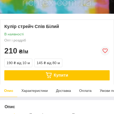
Кулір стрейч Спів Білий
В наявності
Опт і роздріб
210
₴/м
190 ₴
від 10 м
145 ₴
від 80 м
Купити
Опис
Характеристики
Доставка
Оплата
Умови п
Опис