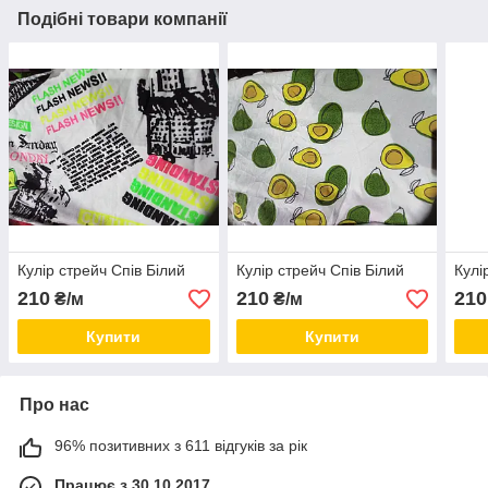
Подібні товари компанії
Кулір стрейч Спів Білий
Кулір стрейч Спів Білий
Кулі
210
210
210
₴/м
₴/м
Купити
Купити
Про нас
96% позитивних з 611 відгуків за рік
Працює з 30.10.2017