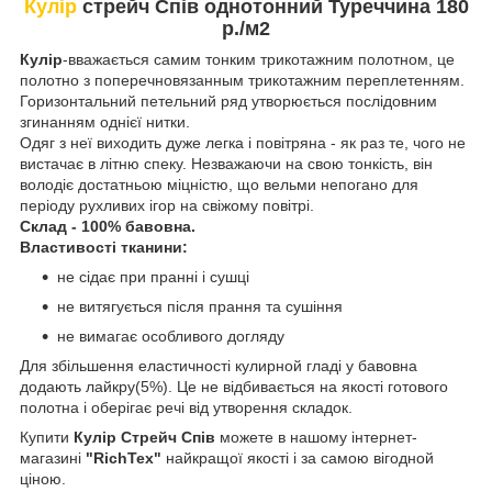
Кулір
стрейч Спів однотонний Туреччина 180
р./м2
Кулір
-вважається самим тонким трикотажним полотном, це
полотно з поперечновязанным трикотажним переплетенням.
Горизонтальний петельний ряд утворюється послідовним
згинанням однієї нитки.
Одяг з неї виходить дуже легка і повітряна - як раз те, чого не
вистачає в літню спеку. Незважаючи на свою тонкість, він
володіє достатньою міцністю, що вельми непогано для
періоду рухливих ігор на свіжому повітрі.
Склад - 100% бавовна.
Властивості тканини:
не сідає при пранні і сушці
не витягується після прання та сушіння
не вимагає особливого догляду
Для збільшення еластичності кулирной гладі у бавовна
додають лайкру(5%). Це не відбивається на якості готового
полотна і оберігає речі від утворення складок.
Купити
Кулір Стрейч Спів
можете в нашому інтернет-
магазині
"RichTex"
найкращої якості і за самою вігодной
ціною.