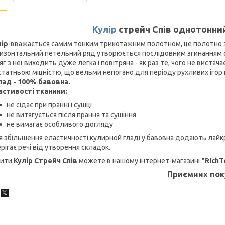
Кулір
стрейч Спів однотонний
лір
-вважається самим тонким трикотажним полотном, це полотно
изонтальний петельний ряд утворюється послідовним згинанням о
г з неї виходить дуже легка і повітряна - як раз те, чого не вистач
татньою міцністю, що вельми непогано для періоду рухливих ігор н
лад - 100% бавовна.
астивості тканини:
не сідає при пранні і сушці
не витягується після прання та сушіння
не вимагає особливого догляду
 збільшення еластичності кулирной гладі у бавовна додають лайкру
рігає речі від утворення складок.
пити
Кулір Стрейч Спів
можете в нашому інтернет-магазині
"Rich
Приємних пок