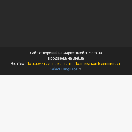
Сайт створений на маркетплейсі
Prom.ua
Продавець на Bigl.ua
RichTex |
Поскаржитися на контент
|
Політика конфіденційності
Select Language
▼