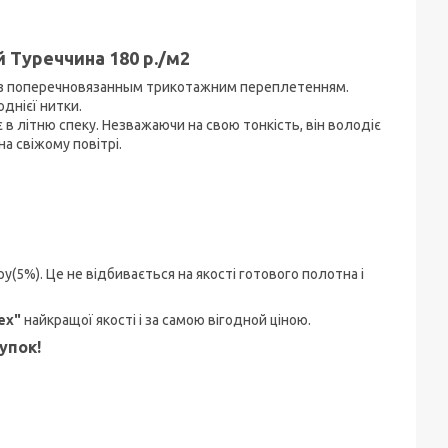
 Туреччина 180 р./м2
 з поперечновязанным трикотажним переплетенням.
днієї нитки.
ає в літню спеку. Незважаючи на свою тонкість, він володіє
а свіжому повітрі.
(5%). Це не відбивається на якості готового полотна і
Tex"
найкращої якості і за самою вігодной ціною.
упок!