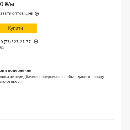
0 ₴/м
азати оптові ціни
Купити
0 (73) 327-27-77
ад
ежної якості