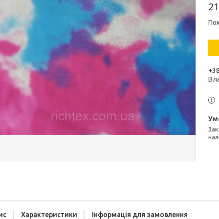
21
Пок
+38
Вл
Законом не передбачено повернення та обмін даного товару
нал
ис
Характеристики
Інформація для замовлення