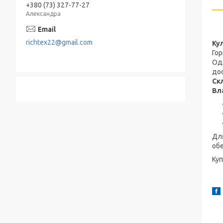
+380 (73) 327-77-27
Александра
richtex22@gmail.com
Ку
Гор
Одя
дос
Ск
Вл
Для
обе
Ку