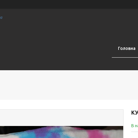
на
Головна
КУ
В н