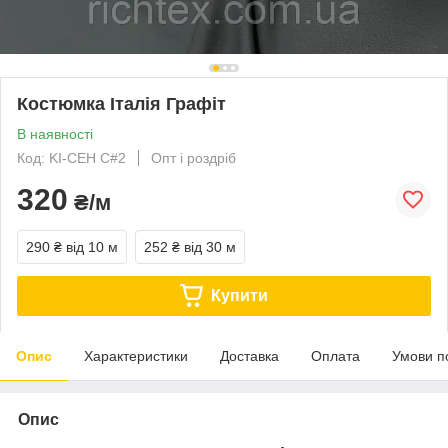
Костюмка Італія Графіт
В наявності
Код: KI-CEH C#2
Опт і роздріб
320
₴/м
290 ₴
від 10 м
252 ₴
від 30 м
Купити
Опис
Характеристики
Доставка
Оплата
Умови п
Опис