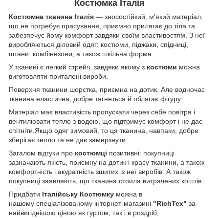
Костюмка Італія
Костюмна тканина Італія
— зносостійкий, м'який матеріал,
що не потребує прасування, приємно прилягає до тіла та
забезпечує йому комфорт завдяки своїм властивостям. З неї
виробляються діловий одяг: костюми, піджаки, спідниці,
штани, комбінезони, а також шкільна форма.
У тканині є легкий стрейч, завдяки якому з
костюми
можна
виготовляти приталені вироби.
Поверхня тканини шорстка, приємна на дотик. Але водночас
тканина еластична, добре тягнеться й облягає фігуру.
Матеріал має властивість пропускати через себе повітря і
вентилювати тепло з водою, що підтримує комфорт і не дає
спітніти.Якщо одяг зимовий, то ця тканина, навпаки, добре
зберігає тепло та не дає замерзнути.
Загалом відгуки про
костюмці
позитивні: покупниці
зазначають якість, приємну на дотик і красу тканини, а також
комфортність і акуратність зшитих із неї виробів. А також
покупниці заявляють, що тканина стоила витрачених коштів.
Придбати
Італійську Костюмку
можна в
нашому спеціалізованому інтернет-магазині
"RichTex"
за
найвигіднішою ціною як гуртом, так і в роздріб,