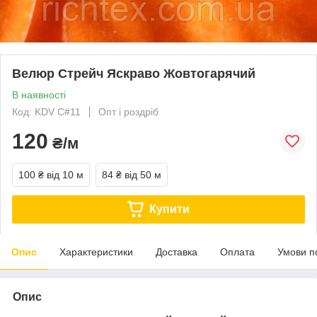
Велюр Стрейч Яскраво Жовтогарячий
В наявності
Код: KDV C#11
Опт і роздріб
120
₴/м
100 ₴
від 10 м
84 ₴
від 50 м
Купити
Опис
Характеристики
Доставка
Оплата
Умови п
Опис