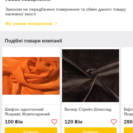
Законом не передбачено повернення та обмін даного товару
належної якості
Всі умови повернення
Подібні товари компанії
Шифон однотонний
Велюр Стрейч Шоколад
Біфл
Яскраво Жовтогарячий
Яскр
100
120
280
₴/м
₴/м
Купити
Купити