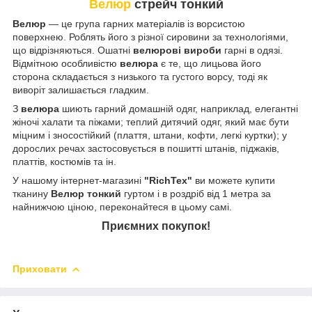
Велюр
стрейч тонкий
Велюр
— це група гарних матеріалів із ворсистою
поверхнею. Роблять його з різної сировини за технологіями,
що відрізняються. Ошатні
велюрові вироби
гарні в одязі.
Відмітною особливістю
велюра
є те, що лицьова його
сторона складається з низького та густого ворсу, тоді як
виворіт залишається гладким.
З
велюра
шиють гарний домашній одяг, наприклад, елегантні
жіночі халати та піжами; теплий дитячий одяг, який має бути
міцним і зносостійкий (плаття, штани, кофти, легкі куртки); у
дорослих речах застосовується в пошитті штанів, піджаків,
платтів, костюмів та ін.
У нашому інтернет-магазині
"RichTex"
ви можете купити
тканину
Велюр тонкий
гуртом і в роздріб від 1 метра за
найнижчою ціною, переконайтеся в цьому самі.
Приємних покупок!
Приховати