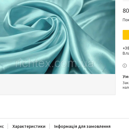
80
Пок
+38
Вл
Законом не передбачено повернення та обмін даного товару
нал
ис
Характеристики
Інформація для замовлення