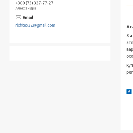
+380 (73) 327-77-27
Александра
richtex22@gmail.com
Ат
З
а
ат
вар
осо
Ку
рег