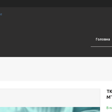
на
Головна
Т
М
В н