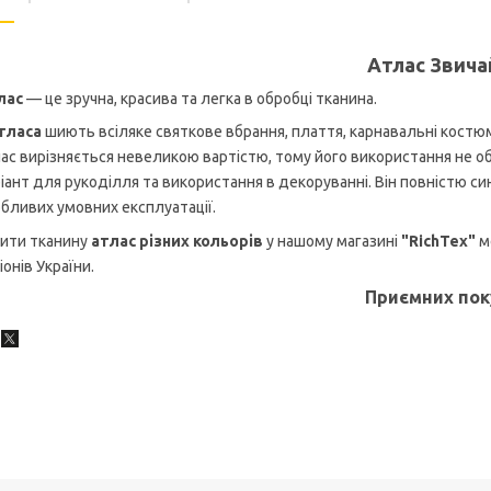
Атлас Звича
лас
— це зручна, красива та легка в обробці тканина.
тласа
шиють
всіляке святкове вбрання, плаття, карнавальні костюм
лас
вирізняється невеликою вартістю, тому його використання не о
іант для рукоділля та використання в декоруванні. Він повністю си
бливих умовних експлуатації.
пити тканину
атлас різних кольорів
у нашому магазині
"RichTex"
м
іонів України.
Приємних пок