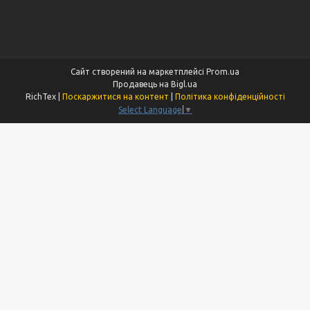
Сайт створений на маркетплейсі
Prom.ua
Продавець на Bigl.ua
RichTex |
Поскаржитися на контент
|
Політика конфіденційності
Select Language
▼