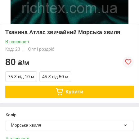
Тканина Атлас звичайний Морська хвиля
В наявності
Код: 23
Опт і роздріб
80
₴/м
75 ₴
від 10 м
45 ₴
від 50 м
Купити
Колір
Морська хвиля
В наявності