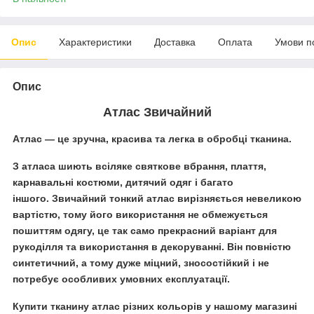
Опис
Характеристики
Доставка
Оплата
Умови п
Опис
Атлас Звичайний
Атлас
— це зручна, красива та легка в обробці тканина.
З
атласа
шиють
всіляке святкове вбрання, плаття,
карнавальні костюми, дитячий одяг і багато
іншого.
Звичайний тонкий атлас
вирізняється невеликою
вартістю, тому його використання не обмежується
пошиттям одягу, це так само прекрасний варіант для
рукоділля та використання в декоруванні. Він повністю
синтетичний, а тому дуже міцний, зносостійкий і не
потребує особливих умовних експлуатації.
Купити тканину
атлас різних кольорів
у нашому магазині