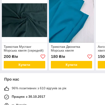
Трикотаж Мустанг
Трикотаж Двонитка
Анго
Морська хвиля (середній)
Морська хвиля
хвил
200
180
150
₴/м
₴/м
Купити
Купити
Про нас
96% позитивних з 610 відгуків за рік
Працює з 30.10.2017