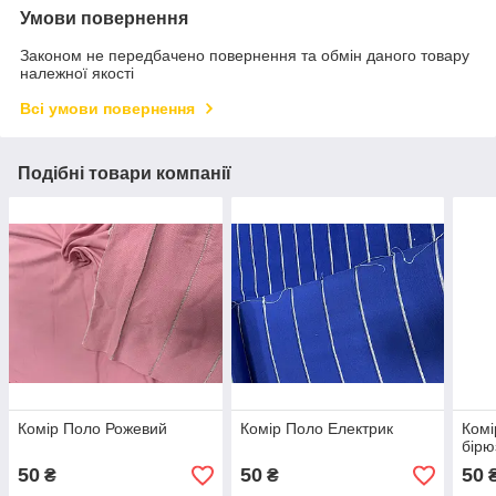
Умови повернення
Законом не передбачено повернення та обмін даного товару
належної якості
Всі умови повернення
Подібні товари компанії
Комір Поло Рожевий
Комір Поло Електрик
Комі
бірю
50
50
50
₴
₴