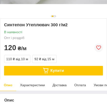
Синтепон Утеплювач 300 г/м2
В наявності
Опт і роздріб
120
₴/м
110 ₴
від 10 м
92 ₴
від 15 м
Купити
Опис
Характеристики
Доставка
Оплата
Умови п
Опис