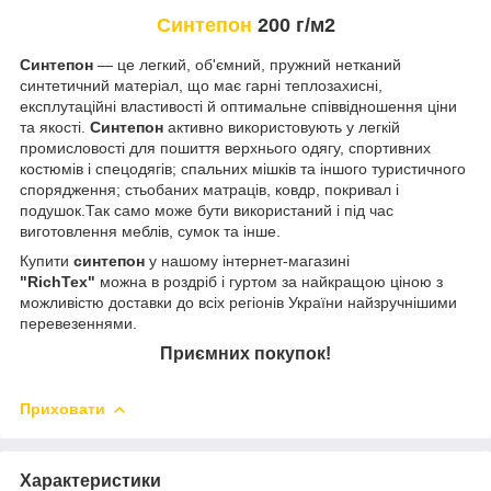
Синтепон
200 г/м2
Синтепон
— це легкий, об'ємний, пружний нетканий
синтетичний матеріал, що має гарні теплозахисні,
експлутаційні властивості й оптимальне співвідношення ціни
та якості.
Синтепон
активно використовують у легкій
промисловості для пошиття верхнього одягу, спортивних
костюмів і спецодягів; спальних мішків та іншого туристичного
спорядження; стьобаних матраців, ковдр, покривал і
подушок.Так само може бути використаний і під час
виготовлення меблів, сумок та інше.
Купити
синтепон
у нашому інтернет-магазині
"RichTex"
можна в роздріб і гуртом за найкращою ціною з
можливістю доставки до всіх регіонів України найзручнішими
перевезеннями.
Приємних покупок!
Приховати
Характеристики