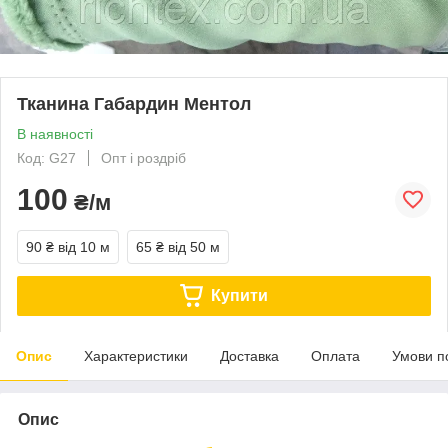
Тканина Габардин Ментол
В наявності
Код: G27
Опт і роздріб
100
₴/м
90 ₴
від 10 м
65 ₴
від 50 м
Купити
Опис
Характеристики
Доставка
Оплата
Умови п
Опис