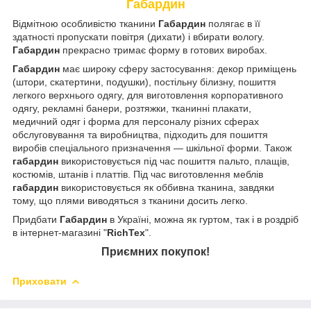
Габардин
Відмітною особливістю тканини
Габардин
полягає в її
здатності пропускати повітря (дихати) і вбирати вологу.
Габардин
прекрасно тримає форму в готових виробах.
Габардин
має широку сферу застосування: декор приміщень
(штори, скатертини, подушки), постільну білизну, пошиття
легкого верхнього одягу, для виготовлення корпоративного
одягу, рекламні банери, розтяжки, тканинні плакати,
медичний одяг і форма для персоналу різних сферах
обслуговування та виробництва, підходить для пошиття
виробів спеціального призначення — шкільної форми. Також
габардин
використовується під час пошиття пальто, плащів,
костюмів, штанів і платтів. Під час виготовлення меблів
габардин
використовується як оббивна тканина, завдяки
тому, що плями виводяться з тканини досить легко.
Придбати
Габардин
в Україні, можна як гуртом, так і в роздріб
в інтернет-магазині "
RichTex
".
Приємних покупок!
Приховати