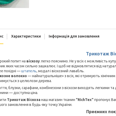
ис
Характеристики
Інформація для замовлення
Трикотаж Ві
рокий попит на
віскозу
легко пояснимо. Не у всіх є можливість купу
ник яких часом сильно зашкалює. І щоб не відмовлятися від натураль
ее похідні —
штапель
, модал і віскозний лавабль.
скозне волокно
— найнатуральніше» з всіх, які отримують хімічни
римується з целюлози дерева.
ття, блузки, сарафани, комбінезони з віскози виходять легкими т
нини — доступна ціна.
пити
Трикотаж Віскоза
наш магазин тканин
"RichTex"
пропонує Вам
ого замовлення в будь-яку точку України.
Приємних пок