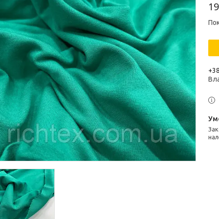
19
Пок
+38
Вл
Законом не передбачено повернення та обмін даного товару
нал