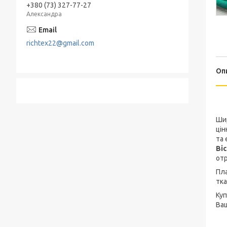
+380 (73) 327-77-27
Александра
richtex22@gmail.com
Оп
Ши
цін
та 
Ві
от
Пла
тка
Ку
Ваш