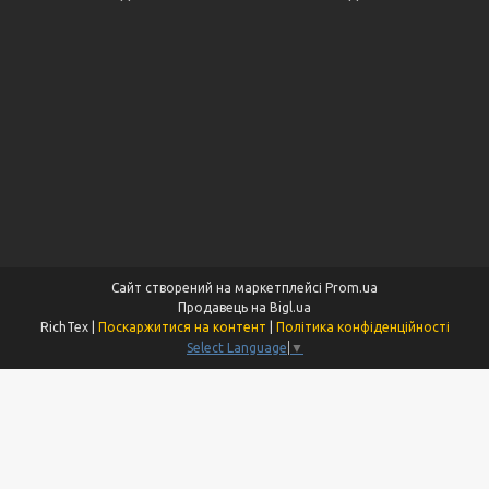
Сайт створений на маркетплейсі
Prom.ua
Продавець на Bigl.ua
RichTex |
Поскаржитися на контент
|
Політика конфіденційності
Select Language
▼