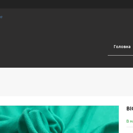
на
Головна
ВІ
В н