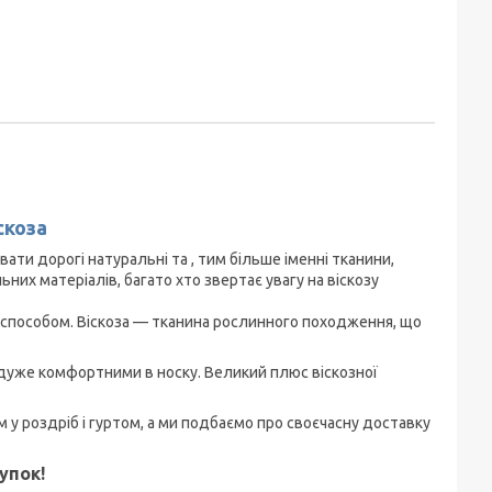
скоза
вати дорогі натуральні та , тим більше іменні тканини,
них матеріалів, багато хто звертає увагу на віскозу
м способом. Віскоза — тканина рослинного походження, що
а дуже комфортними в носку. Великий плюс віскозної
 у роздріб і гуртом, а ми подбаємо про своєчасну доставку
упок!