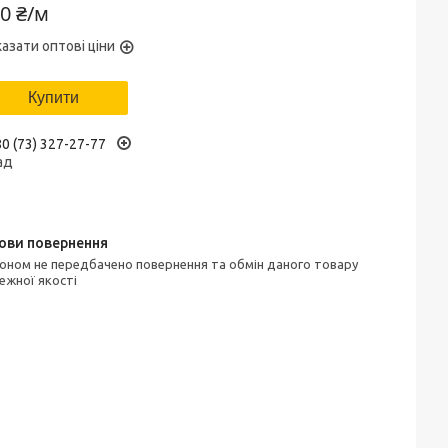
0 ₴/м
азати оптові ціни
Купити
0 (73) 327-27-77
ад
ежної якості