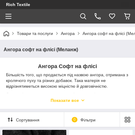
Rich Textile
Товари та послуги
Ангора
Ангора софт на флісі (Ме
Ангора софт на флісі (Меланж)
Ангора Софт на флісі
Більшість того, що продається під назвою ангора, отримана з
кролячого пуху та різних добавок. Така матерія не
відрізнятиметься високою міцністю й довговічністю.
Сьогодні ангора представлена найпопулярнішим виглядом –
меланж.
Показати все
Для цієї матерії характерне ткане полотно, яке формується
внаслідок застосування натуральної або синтетичної
однониткової пряжі з ниток різного забарвлення. Колір
Сортування
0
Фільтри
окремих деталей сировини може бути контрастним або ж
відрізнятися на кілька відтінків. Завдяки поєднанню ниток