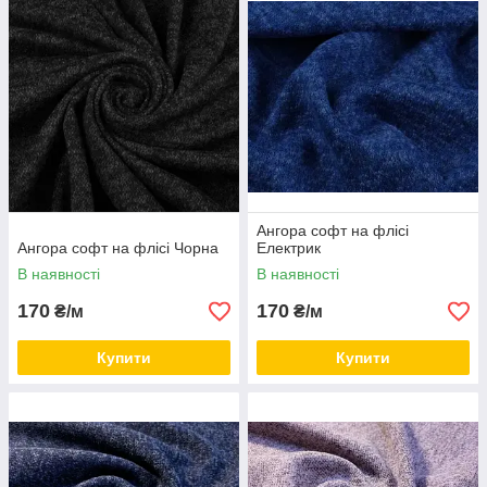
різного кольору формується матеріал із візерунком, який
схожий на поверхню шліфувальних плит мармурової крихти.
Чим контрастнішими будуть відтінки волокон, тим яскравіше
буде готове полотно.
Вироби з
ангори
приносять приємні відчуття, створюють
комфорт і затишок.
Ми раді привітати в магазині
"RichTex"
не тільки гуртових, а
й роздрібних покупців, для яких пропонуємо величезний
спектр різноманітних кольорів
ангори.
Приємних покупок!
Ангора софт на флісі
Ангора софт на флісі Чорна
Електрик
В наявності
В наявності
170
170
₴/м
₴/м
Купити
Купити