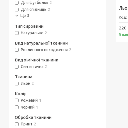
Для футболок
2
Льо
Для спідниць
2
Ще 3
Тип сировини
220 
Натуральне
2
В на
Вид натуральної тканини
Рослинного походження
2
Вид хімічної тканини
Синтетична
2
Тканина
Льон
2
Колір
Рожевий
1
Чорний
1
Обробка тканини
Принт
2