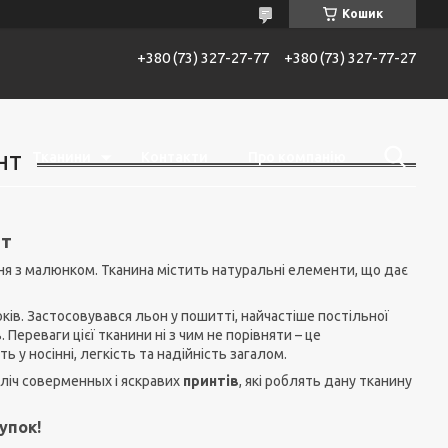
Кошик
+380 (73) 327-27-77
+380 (73) 327-77-27
Тканини
Контакти
Про компанію
НТ
нт
ння з малюнком. Тканина містить натуральні елементи, що дає
ків. Застосовувався льон у пошитті, найчастіше постільної
 Переваги цієї тканини ні з чим не порівняти – це
ть у носінні, легкість та надійність загалом.
іч соверменных і яскравих
принтів
, які роблять дану тканину
упок!