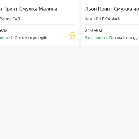
н Принт Смужка Малина
Льон Принт Смужка ч
Parma C#B
LP-LE C#black
₴/м
210 ₴/м
Купити
явності
В наявності
Оптом і в роздріб
Оптом і в роздр