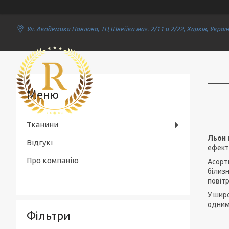
Ул. Академика Павлова, ТЦ Швейка маг. 2/11 и 2/22, Харків, Украї
Rich Textile
Тканини
Льон 
Відгукі
ефект
Про компанію
Асорти
білизн
повітр
У шир
одним 
Фільтри