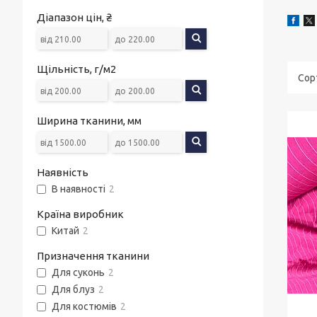
Діапазон цін, ₴
Щільність, г/м2
Ширина тканини, мм
Наявність
В наявності
2
Країна виробник
Китай
2
Призначення тканини
Для суконь
2
Для блуз
2
Для костюмів
2