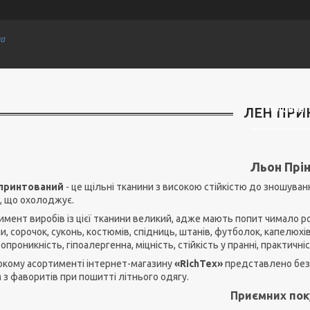
на
Головна
ЛЕН ПРИ
Льон Прі
принтований
- це щільні тканини з високою стійкістю до зношува
, що охолоджує.
мент виробів із цієї тканини великий, адже мають попит чимало ро
и, сорочок, суконь, костюмів, спідниць, штанів, футболок, капелюхів.
опроникність, гіпоалергенна, міцність, стійкість у пранні, практичніс
окому асортименті інтернет-магазину
«RichTex»
представлено безл
з фаворитів при пошитті літнього одягу.
Приємних пок