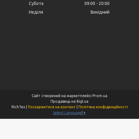
Субота
09:00
20:00
Неділя
Вихідний
Сайт створений на маркетплейсі
Prom.ua
Продавець на Bigl.ua
RichTex |
Поскаржитися на контент
|
Політика конфіденційності
Select Language
▼