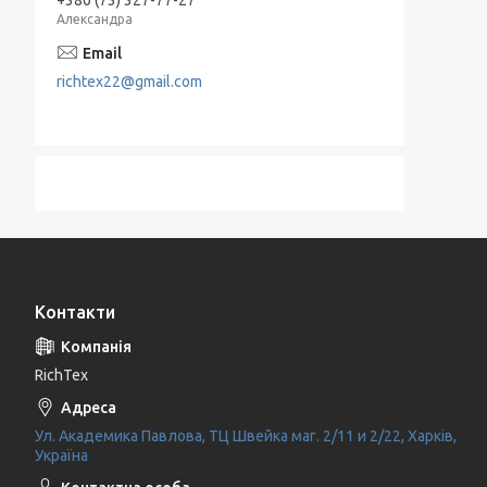
Александра
richtex22@gmail.com
Контакти
RichTex
Ул. Академика Павлова, ТЦ Швейка маг. 2/11 и 2/22, Харків,
Україна